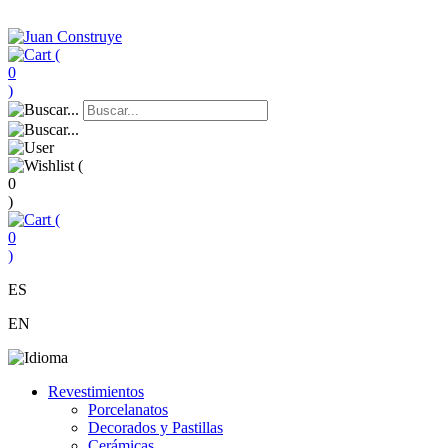
(
0
)
(
0
)
(
0
)
ES
EN
Revestimientos
Porcelanatos
Decorados y Pastillas
Cerámicas