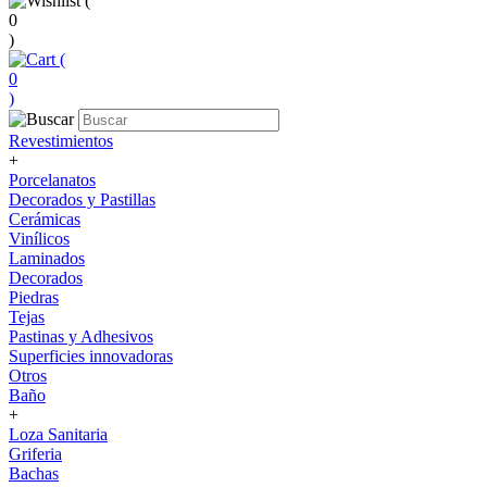
(
0
)
(
0
)
Revestimientos
+
Porcelanatos
Decorados y Pastillas
Cerámicas
Vinílicos
Laminados
Decorados
Piedras
Tejas
Pastinas y Adhesivos
Superficies innovadoras
Otros
Baño
+
Loza Sanitaria
Griferia
Bachas