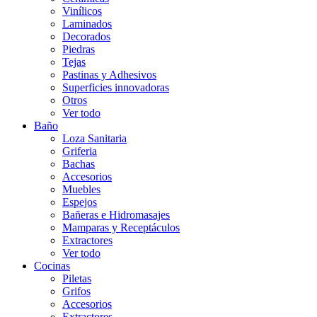
Vinílicos
Laminados
Decorados
Piedras
Tejas
Pastinas y Adhesivos
Superficies innovadoras
Otros
Ver todo
Baño
Loza Sanitaria
Griferia
Bachas
Accesorios
Muebles
Espejos
Bañeras e Hidromasajes
Mamparas y Receptáculos
Extractores
Ver todo
Cocinas
Piletas
Grifos
Accesorios
Extractores