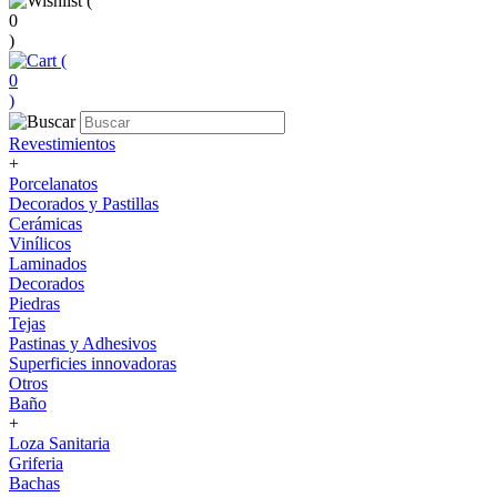
(
0
)
(
0
)
Revestimientos
+
Porcelanatos
Decorados y Pastillas
Cerámicas
Vinílicos
Laminados
Decorados
Piedras
Tejas
Pastinas y Adhesivos
Superficies innovadoras
Otros
Baño
+
Loza Sanitaria
Griferia
Bachas