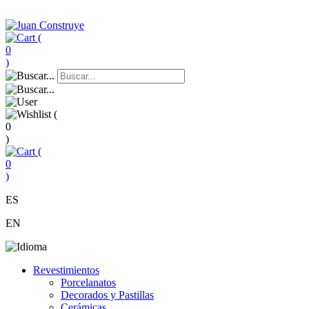
(
0
)
(
0
)
(
0
)
ES
EN
Revestimientos
Porcelanatos
Decorados y Pastillas
Cerámicas