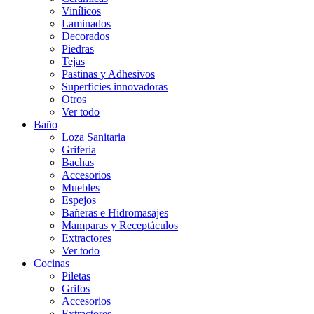
Vinílicos
Laminados
Decorados
Piedras
Tejas
Pastinas y Adhesivos
Superficies innovadoras
Otros
Ver todo
Baño
Loza Sanitaria
Griferia
Bachas
Accesorios
Muebles
Espejos
Bañeras e Hidromasajes
Mamparas y Receptáculos
Extractores
Ver todo
Cocinas
Piletas
Grifos
Accesorios
Extractores