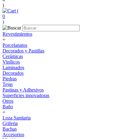
)
(
0
)
Revestimientos
+
Porcelanatos
Decorados y Pastillas
Cerámicas
Vinílicos
Laminados
Decorados
Piedras
Tejas
Pastinas y Adhesivos
Superficies innovadoras
Otros
Baño
+
Loza Sanitaria
Griferia
Bachas
Accesorios