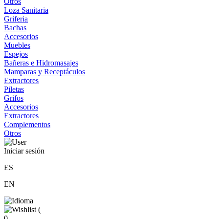
Otros
Loza Sanitaria
Griferia
Bachas
Accesorios
Muebles
Espejos
Bañeras e Hidromasajes
Mamparas y Receptáculos
Extractores
Piletas
Grifos
Accesorios
Extractores
Complementos
Otros
Iniciar sesión
ES
EN
(
0