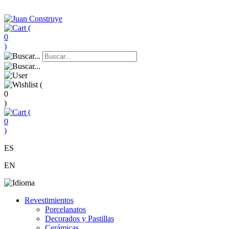
(
0
)
(
0
)
(
0
)
ES
EN
Revestimientos
Porcelanatos
Decorados y Pastillas
Cerámicas