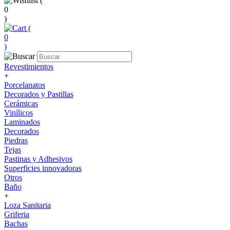
(
0
)
(
0
)
Revestimientos
+
Porcelanatos
Decorados y Pastillas
Cerámicas
Vinílicos
Laminados
Decorados
Piedras
Tejas
Pastinas y Adhesivos
Superficies innovadoras
Otros
Baño
+
Loza Sanitaria
Griferia
Bachas