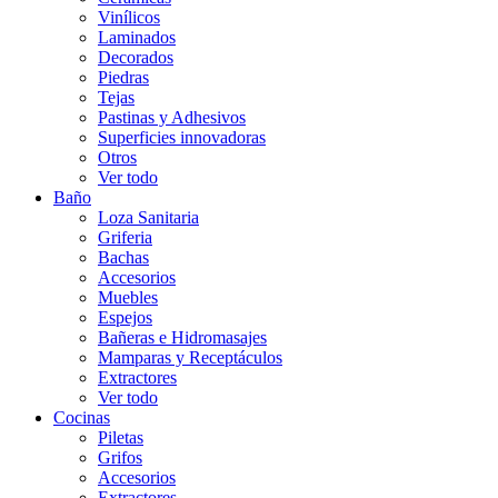
Vinílicos
Laminados
Decorados
Piedras
Tejas
Pastinas y Adhesivos
Superficies innovadoras
Otros
Ver todo
Baño
Loza Sanitaria
Griferia
Bachas
Accesorios
Muebles
Espejos
Bañeras e Hidromasajes
Mamparas y Receptáculos
Extractores
Ver todo
Cocinas
Piletas
Grifos
Accesorios
Extractores