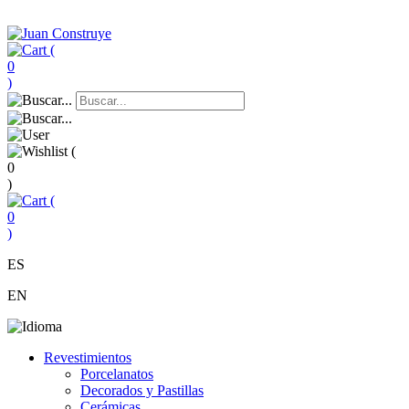
(
0
)
(
0
)
(
0
)
ES
EN
Revestimientos
Porcelanatos
Decorados y Pastillas
Cerámicas