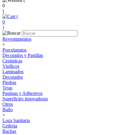
(
0
)
(
0
)
Revestimientos
+
Porcelanatos
Decorados y Pastillas
Cerámicas
Vinílicos
Laminados
Decorados
Piedras
Tejas
Pastinas y Adhesivos
Superficies innovadoras
Otros
Baño
+
Loza Sanitaria
Griferia
Bachas