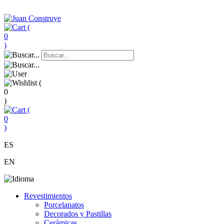
(
0
)
(
0
)
(
0
)
ES
EN
Revestimientos
Porcelanatos
Decorados y Pastillas
Cerámicas