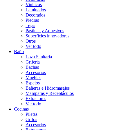
Vinílicos
Laminados
Decorados
Piedras
Tejas
Pastinas y Adhesivos
Superficies innovadoras
Otros
Ver todo
Baño
Loza Sanitaria
Griferia
Bachas
Accesorios
Muebles
Espejos
Bañeras e Hidromasajes
Mamparas y Receptáculos
Extractores
Ver todo
Cocinas
Piletas
Grifos
Accesorios
Extractores