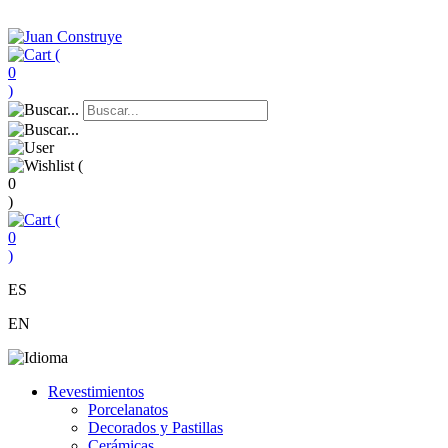
(
0
)
(
0
)
(
0
)
ES
EN
Revestimientos
Porcelanatos
Decorados y Pastillas
Cerámicas