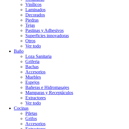
Vinílicos
Laminados
Decorados
Piedras
Tejas
Pastinas y Adhesivos
Superficies innovadoras
Otros
Ver todo
Baño
Loza Sanitaria
Griferia
Bachas
Accesorios
Muebles
Espejos
Bañeras e Hidromasajes
Mamparas y Receptáculos
Extractores
Ver todo
Cocinas
Piletas
Grifos
Accesorios
Extractores