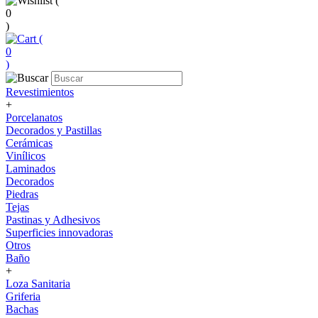
(
0
)
(
0
)
Revestimientos
+
Porcelanatos
Decorados y Pastillas
Cerámicas
Vinílicos
Laminados
Decorados
Piedras
Tejas
Pastinas y Adhesivos
Superficies innovadoras
Otros
Baño
+
Loza Sanitaria
Griferia
Bachas