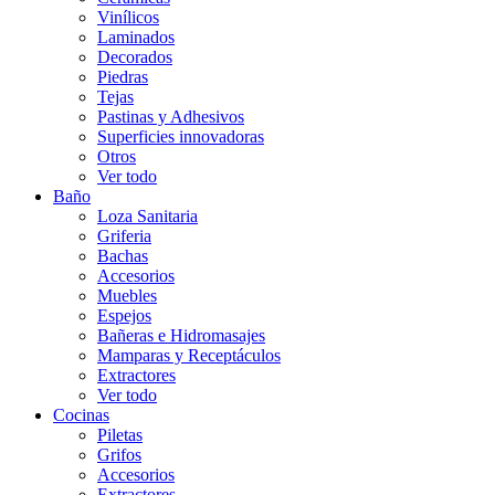
Vinílicos
Laminados
Decorados
Piedras
Tejas
Pastinas y Adhesivos
Superficies innovadoras
Otros
Ver todo
Baño
Loza Sanitaria
Griferia
Bachas
Accesorios
Muebles
Espejos
Bañeras e Hidromasajes
Mamparas y Receptáculos
Extractores
Ver todo
Cocinas
Piletas
Grifos
Accesorios
Extractores