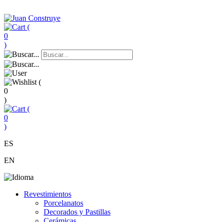
(
0
)
(
0
)
(
0
)
ES
EN
Revestimientos
Porcelanatos
Decorados y Pastillas
Cerámicas