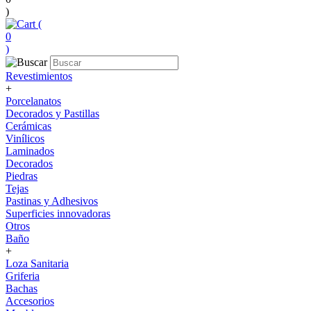
)
(
0
)
Revestimientos
+
Porcelanatos
Decorados y Pastillas
Cerámicas
Vinílicos
Laminados
Decorados
Piedras
Tejas
Pastinas y Adhesivos
Superficies innovadoras
Otros
Baño
+
Loza Sanitaria
Griferia
Bachas
Accesorios