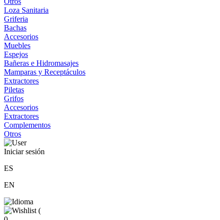
Otros
Loza Sanitaria
Griferia
Bachas
Accesorios
Muebles
Espejos
Bañeras e Hidromasajes
Mamparas y Receptáculos
Extractores
Piletas
Grifos
Accesorios
Extractores
Complementos
Otros
Iniciar sesión
ES
EN
(
0