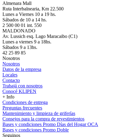
Almenara Mall
Ruta Interbalnearia, Km 22.500
Lunes a Viernes 10 a 19 hs.
Sábados de 10 a 14 hs.
2 500 00 01 int. 550
MALDONADO
Av. Lussich esq. Lago Maracaibo (C1)
Lunes a viernes 9 a 18hs.
Sábados 9 a 13hs.
42 25 89 85
Nosotros
Nosotros
Datos de la empresa
Locales
Contacto
Trabajá con nosotros
Conocé KLIPEN
+ Info
Condiciones de entrega
Preguntas frecuentes
Mantenimiento y limpieza de griferías
Consejos para la compra de revestimientos
Bases y condiciones Promo Días del Hogar OCA
Bases y condiciones Promo Doble
Seguinos