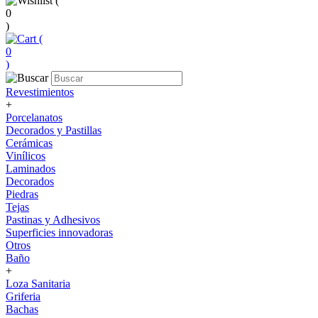
(
0
)
(
0
)
Revestimientos
+
Porcelanatos
Decorados y Pastillas
Cerámicas
Vinílicos
Laminados
Decorados
Piedras
Tejas
Pastinas y Adhesivos
Superficies innovadoras
Otros
Baño
+
Loza Sanitaria
Griferia
Bachas