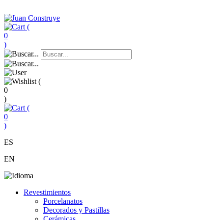
(
0
)
(
0
)
(
0
)
ES
EN
Revestimientos
Porcelanatos
Decorados y Pastillas
Cerámicas