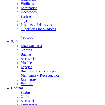
Vinílicos
Laminados
Decorados
Piedras
Tejas
Pastinas y Adhesivos
Superficies innovadoras
Otros
Ver todo
Baño
Loza Sanitaria
Griferia
Bachas
Accesorios
Muebles
Espejos
Bañeras e Hidromasajes
Mamparas y Receptáculos
Extractores
Ver todo
Cocinas
Piletas
Grifos
Accesorios
Extractores