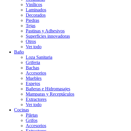
Vinílicos
Laminados
Decorados
Piedras
Tejas
Pastinas y Adhesivos
Superficies innovadoras
Otros
Ver todo
Baño
Loza Sanitaria
Griferia
Bachas
Accesorios
Muebles
Espejos
Bañeras e Hidromasajes
Mamparas y Receptáculos
Extractores
Ver todo
Cocinas
Piletas
Grifos
Accesorios
Extractores