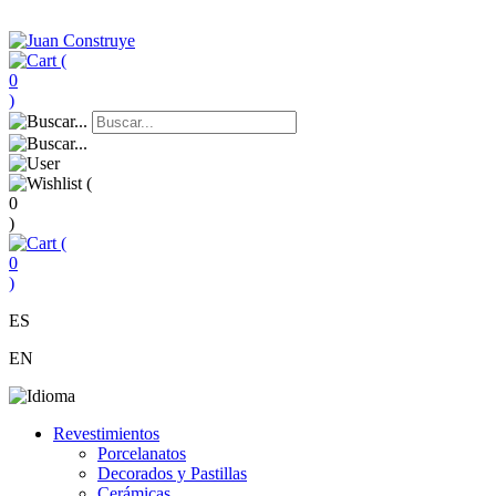
(
0
)
(
0
)
(
0
)
ES
EN
Revestimientos
Porcelanatos
Decorados y Pastillas
Cerámicas