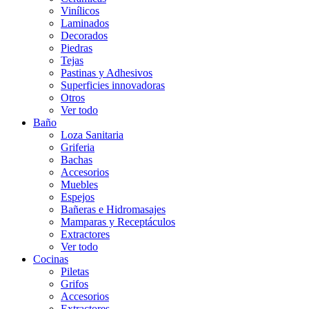
Vinílicos
Laminados
Decorados
Piedras
Tejas
Pastinas y Adhesivos
Superficies innovadoras
Otros
Ver todo
Baño
Loza Sanitaria
Griferia
Bachas
Accesorios
Muebles
Espejos
Bañeras e Hidromasajes
Mamparas y Receptáculos
Extractores
Ver todo
Cocinas
Piletas
Grifos
Accesorios
Extractores