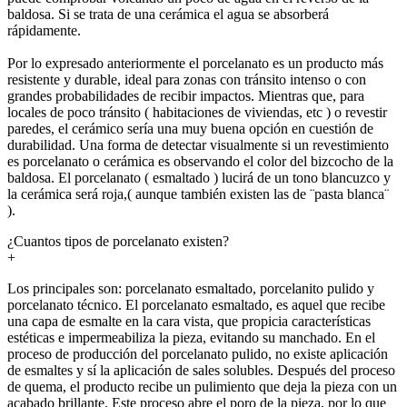
baldosa. Si se trata de una cerámica el agua se absorberá
rápidamente.
Por lo expresado anteriormente el porcelanato es un producto más
resistente y durable, ideal para zonas con tránsito intenso o con
grandes probabilidades de recibir impactos. Mientras que, para
locales de poco tránsito ( habitaciones de viviendas, etc ) o revestir
paredes, el cerámico sería una muy buena opción en cuestión de
durabilidad. Una forma de detectar visualmente si un revestimiento
es porcelanato o cerámica es observando el color del bizcocho de la
baldosa. El porcelanato ( esmaltado ) lucirá de un tono blancuzco y
la cerámica será roja,( aunque también existen las de ¨pasta blanca¨
).
¿Cuantos tipos de porcelanato existen?
+
Los principales son: porcelanato esmaltado, porcelanito pulido y
porcelanato técnico. El porcelanato esmaltado, es aquel que recibe
una capa de esmalte en la cara vista, que propicia características
estéticas e impermeabiliza la pieza, evitando su manchado. En el
proceso de producción del porcelanato pulido, no existe aplicación
de esmaltes y sí la aplicación de sales solubles. Después del proceso
de quema, el producto recibe un pulimiento que deja la pieza con un
acabado brillante. Este proceso abre el poro de la pieza, por lo que