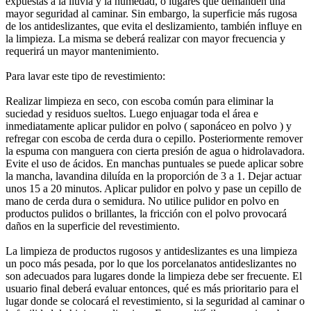
expuestas a la lluvia y la humedad, o lugares que demanden una
mayor seguridad al caminar. Sin embargo, la superficie más rugosa
de los antideslizantes, que evita el deslizamiento, también influye en
la limpieza. La misma se deberá realizar con mayor frecuencia y
requerirá un mayor mantenimiento.
Para lavar este tipo de revestimiento:
Realizar limpieza en seco, con escoba común para eliminar la
suciedad y residuos sueltos. Luego enjuagar toda el área e
inmediatamente aplicar pulidor en polvo ( saponáceo en polvo ) y
refregar con escoba de cerda dura o cepillo. Posteriormente remover
la espuma con manguera con cierta presión de agua o hidrolavadora.
Evite el uso de ácidos. En manchas puntuales se puede aplicar sobre
la mancha, lavandina diluída en la proporción de 3 a 1. Dejar actuar
unos 15 a 20 minutos. Aplicar pulidor en polvo y pase un cepillo de
mano de cerda dura o semidura. No utilice pulidor en polvo en
productos pulidos o brillantes, la fricción con el polvo provocará
daños en la superficie del revestimiento.
La limpieza de productos rugosos y antideslizantes es una limpieza
un poco más pesada, por lo que los porcelanatos antideslizantes no
son adecuados para lugares donde la limpieza debe ser frecuente. El
usuario final deberá evaluar entonces, qué es más prioritario para el
lugar donde se colocará el revestimiento, si la seguridad al caminar o