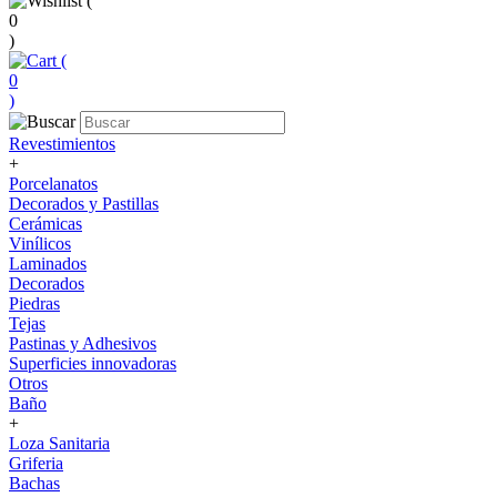
(
0
)
(
0
)
Revestimientos
+
Porcelanatos
Decorados y Pastillas
Cerámicas
Vinílicos
Laminados
Decorados
Piedras
Tejas
Pastinas y Adhesivos
Superficies innovadoras
Otros
Baño
+
Loza Sanitaria
Griferia
Bachas