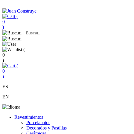
(
0
)
(
0
)
(
0
)
ES
EN
Revestimientos
Porcelanatos
Decorados y Pastillas
Cerámicas