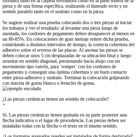
formato) tanto en la carpeta niveladora como en la parte trasera de la
pieza y de una forma específica, realizando el llaneado recto y en
sentido paralelo tanto en el sustrato como en la pieza.
Se sugiere realizar una prueba colocando dos o tres piezas al iniciar
los trabajos y ver el resultado: al levantar una pieza luego de
asentada, los cordones de pegamento deben desaparecer al menos en
un 80-85%. En colocaciones de gran metraje reitere dicha prueba,
controlando a distintos intervalos de tiempo, la correcta cobertura del
adhesivo sobre el reverso de las placas. Al asentar las piezas se
deben colocar unos 5 cm desplazadas de su ubicación final y luego
arrastrar en sentido diagonal, presionando hacia abajo con un
movimiento tipo vaivén, para ¨romper¨ con los cordones de
pegamento y conseguir una óptima cobertura y un buen contacto
entre pieza-adhesivo y sustrato. Terminar la colocación golpeando
con maceta de goma blanca o fretacho de goma.
¿Las piezas cerámicas tienen un sentido de colocación?
+
Sí. Las piezas cerámicas tienen grabada en su parte posterior una
flecha indicativa o el lugar de procedencia. Las piezas deben ser
instaladas todas con la flecha o el texto en el mismo sentido.
¿Los formatos apaisados pueden ser instalados de forma desfazada?