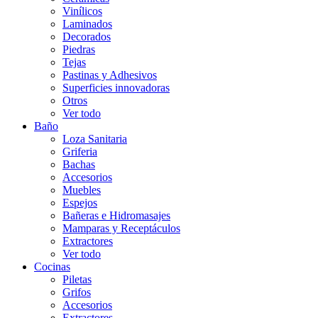
Vinílicos
Laminados
Decorados
Piedras
Tejas
Pastinas y Adhesivos
Superficies innovadoras
Otros
Ver todo
Baño
Loza Sanitaria
Griferia
Bachas
Accesorios
Muebles
Espejos
Bañeras e Hidromasajes
Mamparas y Receptáculos
Extractores
Ver todo
Cocinas
Piletas
Grifos
Accesorios
Extractores