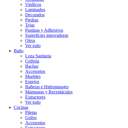
Vinílicos
Laminados
Decorados
Piedras
Tejas
Pastinas y Adhesivos
Superficies innovadoras
Otros
Ver todo
Baño
Loza Sanitaria
Griferia
Bachas
Accesorios
Muebles
Espejos
Bañeras e Hidromasajes
Mamparas y Receptáculos
Extractores
Ver todo
Cocinas
Piletas
Grifos
Accesorios
Extractores