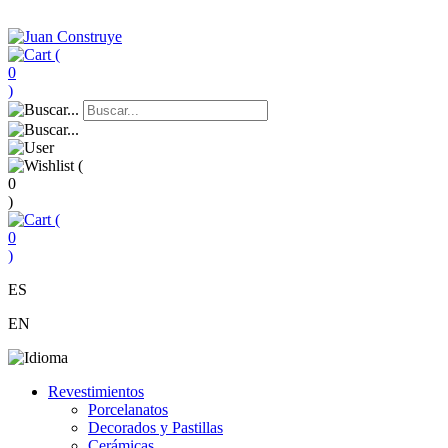
(
0
)
(
0
)
(
0
)
ES
EN
Revestimientos
Porcelanatos
Decorados y Pastillas
Cerámicas