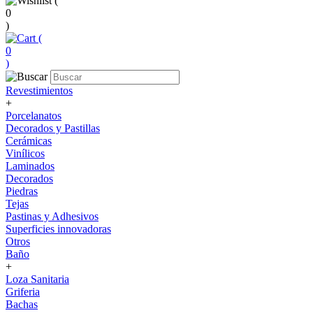
(
0
)
(
0
)
Revestimientos
+
Porcelanatos
Decorados y Pastillas
Cerámicas
Vinílicos
Laminados
Decorados
Piedras
Tejas
Pastinas y Adhesivos
Superficies innovadoras
Otros
Baño
+
Loza Sanitaria
Griferia
Bachas