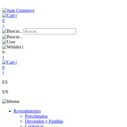
(
0
)
(
0
)
(
0
)
ES
EN
Revestimientos
Porcelanatos
Decorados y Pastillas
Cerámicas