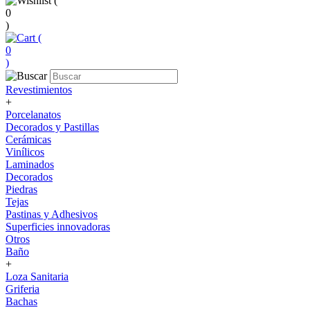
(
0
)
(
0
)
Revestimientos
+
Porcelanatos
Decorados y Pastillas
Cerámicas
Vinílicos
Laminados
Decorados
Piedras
Tejas
Pastinas y Adhesivos
Superficies innovadoras
Otros
Baño
+
Loza Sanitaria
Griferia
Bachas