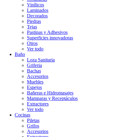
Vinílicos
Laminados
Decorados
Piedras
Tejas
Pastinas y Adhesivos
Superficies innovadoras
Otros
Ver todo
Baño
Loza Sanitaria
Griferia
Bachas
Accesorios
Muebles
Espejos
Bañeras e Hidromasajes
Mamparas y Receptáculos
Extractores
Ver todo
Cocinas
Piletas
Grifos
Accesorios
Extractores