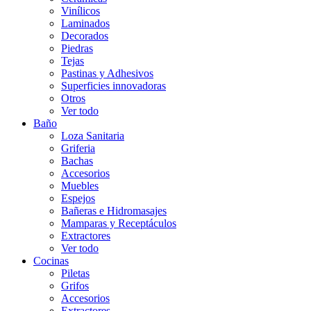
Vinílicos
Laminados
Decorados
Piedras
Tejas
Pastinas y Adhesivos
Superficies innovadoras
Otros
Ver todo
Baño
Loza Sanitaria
Griferia
Bachas
Accesorios
Muebles
Espejos
Bañeras e Hidromasajes
Mamparas y Receptáculos
Extractores
Ver todo
Cocinas
Piletas
Grifos
Accesorios
Extractores