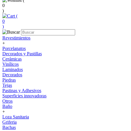
(
0
)
(
0
)
Revestimientos
+
Porcelanatos
Decorados y Pastillas
Cerámicas
Vinílicos
Laminados
Decorados
Piedras
Tejas
Pastinas y Adhesivos
Superficies innovadoras
Otros
Baño
+
Loza Sanitaria
Griferia
Bachas