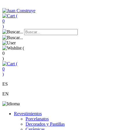
(
0
)
(
0
)
(
0
)
ES
EN
Revestimientos
Porcelanatos
Decorados y Pastillas
Cerámicas