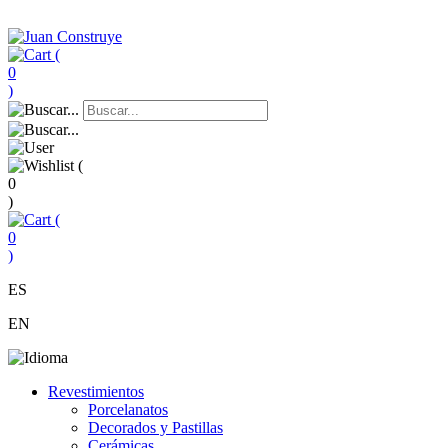
(
0
)
(
0
)
(
0
)
ES
EN
Revestimientos
Porcelanatos
Decorados y Pastillas
Cerámicas