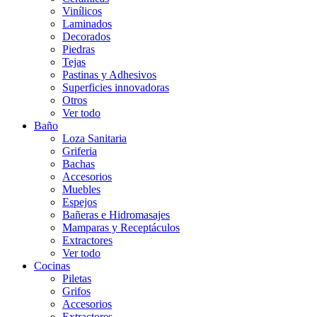
Vinílicos
Laminados
Decorados
Piedras
Tejas
Pastinas y Adhesivos
Superficies innovadoras
Otros
Ver todo
Baño
Loza Sanitaria
Griferia
Bachas
Accesorios
Muebles
Espejos
Bañeras e Hidromasajes
Mamparas y Receptáculos
Extractores
Ver todo
Cocinas
Piletas
Grifos
Accesorios
Extractores