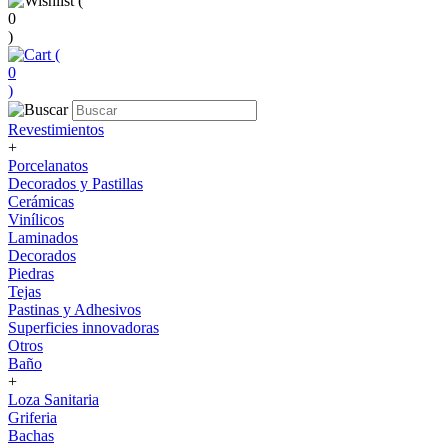
(
0
)
(
0
)
Revestimientos
+
Porcelanatos
Decorados y Pastillas
Cerámicas
Vinílicos
Laminados
Decorados
Piedras
Tejas
Pastinas y Adhesivos
Superficies innovadoras
Otros
Baño
+
Loza Sanitaria
Griferia
Bachas