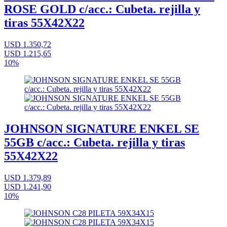
ROSE GOLD c/acc.: Cubeta. rejilla y
tiras 55X42X22
USD 1.350,72
USD 1.215,65
10%
JOHNSON SIGNATURE ENKEL SE
55GB c/acc.: Cubeta. rejilla y tiras
55X42X22
USD 1.379,89
USD 1.241,90
10%