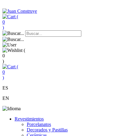
(
0
)
(
0
)
(
0
)
ES
EN
Revestimientos
Porcelanatos
Decorados y Pastillas
Cerámicas