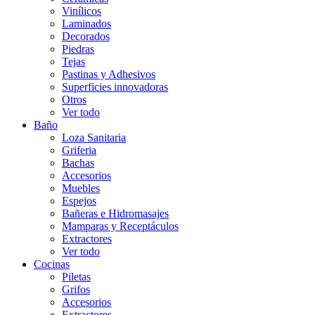
Vinílicos
Laminados
Decorados
Piedras
Tejas
Pastinas y Adhesivos
Superficies innovadoras
Otros
Ver todo
Baño
Loza Sanitaria
Griferia
Bachas
Accesorios
Muebles
Espejos
Bañeras e Hidromasajes
Mamparas y Receptáculos
Extractores
Ver todo
Cocinas
Piletas
Grifos
Accesorios
Extractores