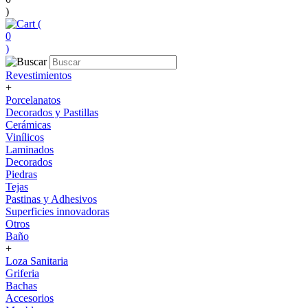
)
(
0
)
Revestimientos
+
Porcelanatos
Decorados y Pastillas
Cerámicas
Vinílicos
Laminados
Decorados
Piedras
Tejas
Pastinas y Adhesivos
Superficies innovadoras
Otros
Baño
+
Loza Sanitaria
Griferia
Bachas
Accesorios