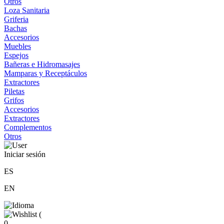
Otros
Loza Sanitaria
Griferia
Bachas
Accesorios
Muebles
Espejos
Bañeras e Hidromasajes
Mamparas y Receptáculos
Extractores
Piletas
Grifos
Accesorios
Extractores
Complementos
Otros
Iniciar sesión
ES
EN
(
0