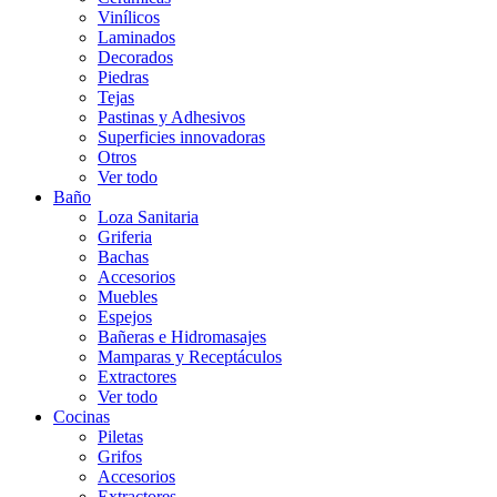
Vinílicos
Laminados
Decorados
Piedras
Tejas
Pastinas y Adhesivos
Superficies innovadoras
Otros
Ver todo
Baño
Loza Sanitaria
Griferia
Bachas
Accesorios
Muebles
Espejos
Bañeras e Hidromasajes
Mamparas y Receptáculos
Extractores
Ver todo
Cocinas
Piletas
Grifos
Accesorios
Extractores