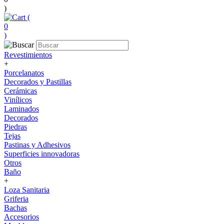
)
(
0
)
Revestimientos
+
Porcelanatos
Decorados y Pastillas
Cerámicas
Vinílicos
Laminados
Decorados
Piedras
Tejas
Pastinas y Adhesivos
Superficies innovadoras
Otros
Baño
+
Loza Sanitaria
Griferia
Bachas
Accesorios