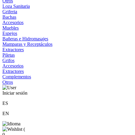
Otros
Loza Sanitaria
Griferia
Bachas
Accesorios
Muebles
Espejos
Bañeras e Hidromasajes
Mamparas y Receptáculos
Extractores
Piletas
Grifos
Accesorios
Extractores
Complementos
Otros
Iniciar sesión
ES
EN
(
0