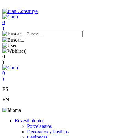
(
0
)
(
0
)
(
0
)
ES
EN
Revestimientos
Porcelanatos
Decorados y Pastillas
Cerámicas