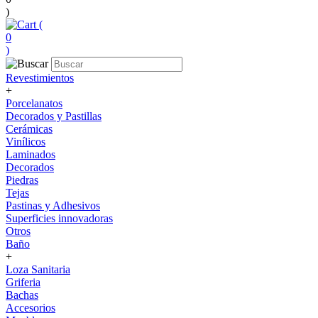
)
(
0
)
Revestimientos
+
Porcelanatos
Decorados y Pastillas
Cerámicas
Vinílicos
Laminados
Decorados
Piedras
Tejas
Pastinas y Adhesivos
Superficies innovadoras
Otros
Baño
+
Loza Sanitaria
Griferia
Bachas
Accesorios