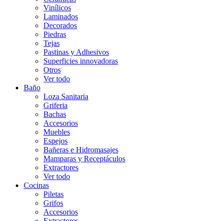
Vinílicos
Laminados
Decorados
Piedras
Tejas
Pastinas y Adhesivos
Superficies innovadoras
Otros
Ver todo
Baño
Loza Sanitaria
Griferia
Bachas
Accesorios
Muebles
Espejos
Bañeras e Hidromasajes
Mamparas y Receptáculos
Extractores
Ver todo
Cocinas
Piletas
Grifos
Accesorios
Extractores