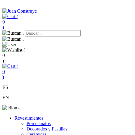
(
0
)
(
0
)
(
0
)
ES
EN
Revestimientos
Porcelanatos
Decorados y Pastillas
Cerámicas