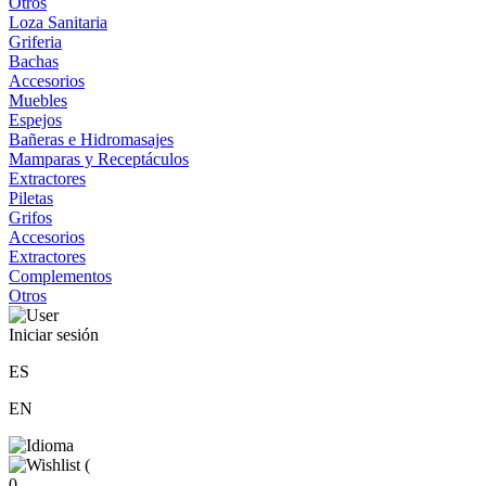
Otros
Loza Sanitaria
Griferia
Bachas
Accesorios
Muebles
Espejos
Bañeras e Hidromasajes
Mamparas y Receptáculos
Extractores
Piletas
Grifos
Accesorios
Extractores
Complementos
Otros
Iniciar sesión
ES
EN
(
0