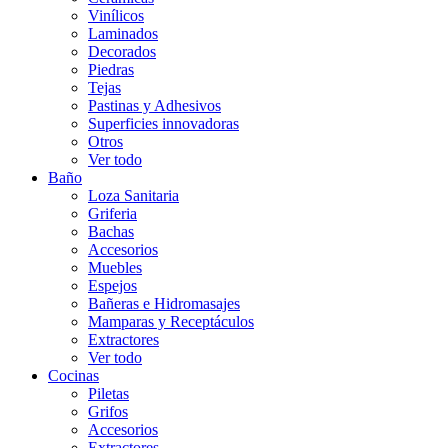
Vinílicos
Laminados
Decorados
Piedras
Tejas
Pastinas y Adhesivos
Superficies innovadoras
Otros
Ver todo
Baño
Loza Sanitaria
Griferia
Bachas
Accesorios
Muebles
Espejos
Bañeras e Hidromasajes
Mamparas y Receptáculos
Extractores
Ver todo
Cocinas
Piletas
Grifos
Accesorios
Extractores