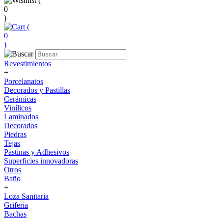
(
0
)
(
0
)
Revestimientos
+
Porcelanatos
Decorados y Pastillas
Cerámicas
Vinílicos
Laminados
Decorados
Piedras
Tejas
Pastinas y Adhesivos
Superficies innovadoras
Otros
Baño
+
Loza Sanitaria
Griferia
Bachas