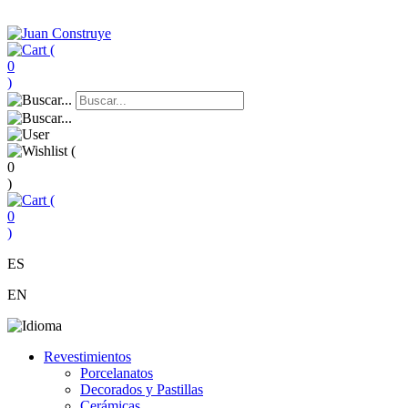
(
0
)
(
0
)
(
0
)
ES
EN
Revestimientos
Porcelanatos
Decorados y Pastillas
Cerámicas