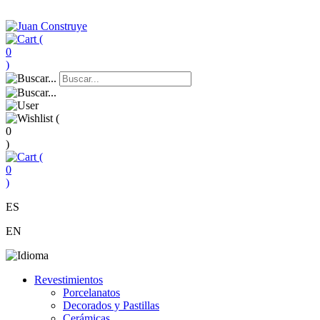
(
0
)
(
0
)
(
0
)
ES
EN
Revestimientos
Porcelanatos
Decorados y Pastillas
Cerámicas