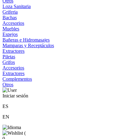
Otros
Loza Sanitaria
Griferia
Bachas
Accesorios
Muebles
Espejos
Bañeras e Hidromasajes
Mamparas y Receptáculos
Extractores
Piletas
Grifos
Accesorios
Extractores
Complementos
Otros
Iniciar sesión
ES
EN
(
0