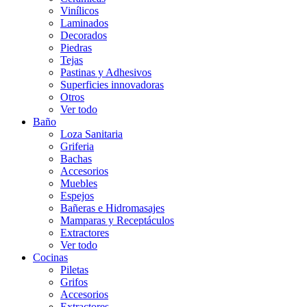
Vinílicos
Laminados
Decorados
Piedras
Tejas
Pastinas y Adhesivos
Superficies innovadoras
Otros
Ver todo
Baño
Loza Sanitaria
Griferia
Bachas
Accesorios
Muebles
Espejos
Bañeras e Hidromasajes
Mamparas y Receptáculos
Extractores
Ver todo
Cocinas
Piletas
Grifos
Accesorios
Extractores