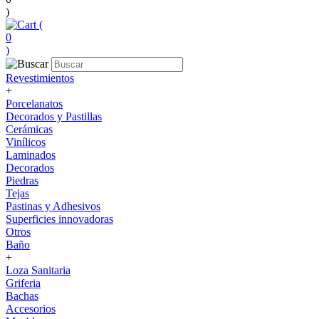
)
(
0
)
Revestimientos
+
Porcelanatos
Decorados y Pastillas
Cerámicas
Vinílicos
Laminados
Decorados
Piedras
Tejas
Pastinas y Adhesivos
Superficies innovadoras
Otros
Baño
+
Loza Sanitaria
Griferia
Bachas
Accesorios