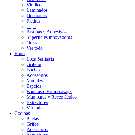
Vinílicos
Laminados
Decorados
Piedras
Tejas
Pastinas y Adhesivos
Superficies innovadoras
Otros
Ver todo
Baño
Loza Sanitaria
Griferia
Bachas
Accesorios
Muebles
Espejos
Bañeras e Hidromasajes
Mamparas y Receptáculos
Extractores
Ver todo
Cocinas
Piletas
Grifos
Accesorios
Extractores