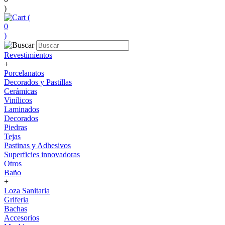
)
(
0
)
Revestimientos
+
Porcelanatos
Decorados y Pastillas
Cerámicas
Vinílicos
Laminados
Decorados
Piedras
Tejas
Pastinas y Adhesivos
Superficies innovadoras
Otros
Baño
+
Loza Sanitaria
Griferia
Bachas
Accesorios