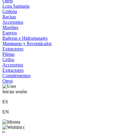
Otros
Loza Sanitaria
Griferia
Bachas
Accesorios
Muebles
Espejos
Bañeras e Hidromasajes
Mamparas y Receptáculos
Extractores
Piletas
Grifos
Accesorios
Extractores
Complementos
Otros
Iniciar sesión
ES
EN
(
0