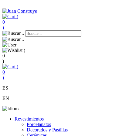
(
0
)
(
0
)
(
0
)
ES
EN
Revestimientos
Porcelanatos
Decorados y Pastillas
Cerámicas