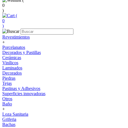
(
0
)
(
0
)
Revestimientos
+
Porcelanatos
Decorados y Pastillas
Cerámicas
Vinílicos
Laminados
Decorados
Piedras
Tejas
Pastinas y Adhesivos
Superficies innovadoras
Otros
Baño
+
Loza Sanitaria
Griferia
Bachas