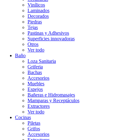
Vinílicos
Laminados
Decorados
Piedras
Tejas
Pastinas y Adhesivos
Superficies innovadoras
Otros
Ver todo
Baño
Loza Sanitaria
Griferia
Bachas
Accesorios
Muebles
Espejos
Bañeras e Hidromasajes
Mamparas y Receptáculos
Extractores
Ver todo
Cocinas
Piletas
Grifos
Accesorios
Extractores