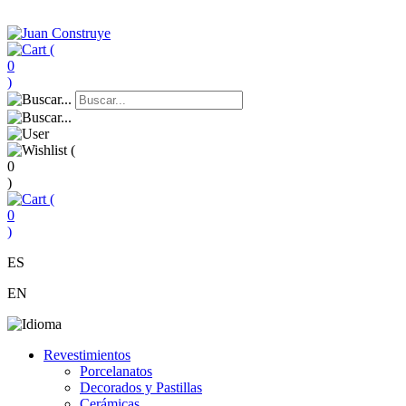
(
0
)
(
0
)
(
0
)
ES
EN
Revestimientos
Porcelanatos
Decorados y Pastillas
Cerámicas