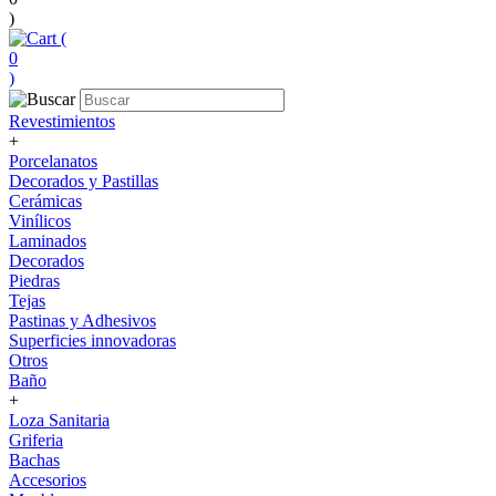
)
(
0
)
Revestimientos
+
Porcelanatos
Decorados y Pastillas
Cerámicas
Vinílicos
Laminados
Decorados
Piedras
Tejas
Pastinas y Adhesivos
Superficies innovadoras
Otros
Baño
+
Loza Sanitaria
Griferia
Bachas
Accesorios