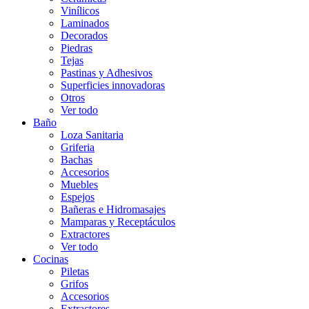
Vinílicos
Laminados
Decorados
Piedras
Tejas
Pastinas y Adhesivos
Superficies innovadoras
Otros
Ver todo
Baño
Loza Sanitaria
Griferia
Bachas
Accesorios
Muebles
Espejos
Bañeras e Hidromasajes
Mamparas y Receptáculos
Extractores
Ver todo
Cocinas
Piletas
Grifos
Accesorios
Extractores