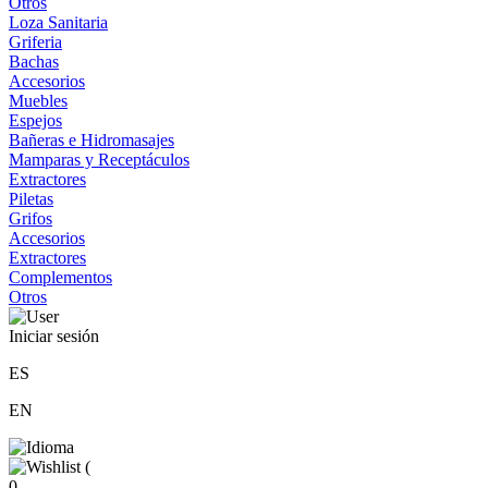
Otros
Loza Sanitaria
Griferia
Bachas
Accesorios
Muebles
Espejos
Bañeras e Hidromasajes
Mamparas y Receptáculos
Extractores
Piletas
Grifos
Accesorios
Extractores
Complementos
Otros
Iniciar sesión
ES
EN
(
0