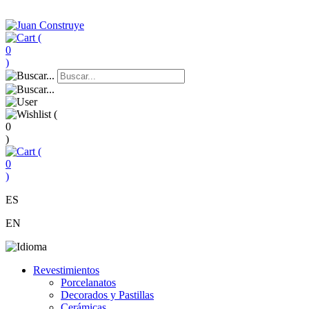
(
0
)
(
0
)
(
0
)
ES
EN
Revestimientos
Porcelanatos
Decorados y Pastillas
Cerámicas