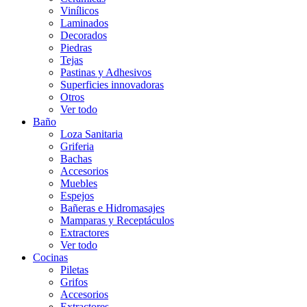
Vinílicos
Laminados
Decorados
Piedras
Tejas
Pastinas y Adhesivos
Superficies innovadoras
Otros
Ver todo
Baño
Loza Sanitaria
Griferia
Bachas
Accesorios
Muebles
Espejos
Bañeras e Hidromasajes
Mamparas y Receptáculos
Extractores
Ver todo
Cocinas
Piletas
Grifos
Accesorios
Extractores