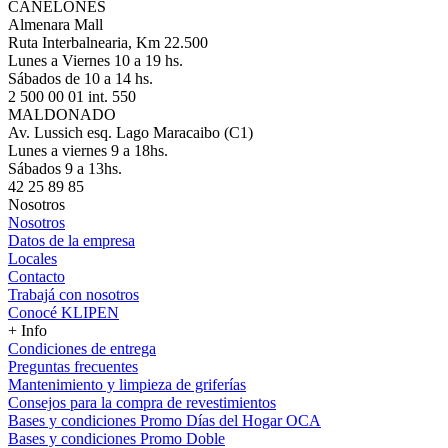
CANELONES
Almenara Mall
Ruta Interbalnearia, Km 22.500
Lunes a Viernes 10 a 19 hs.
Sábados de 10 a 14 hs.
2 500 00 01 int. 550
MALDONADO
Av. Lussich esq. Lago Maracaibo (C1)
Lunes a viernes 9 a 18hs.
Sábados 9 a 13hs.
42 25 89 85
Nosotros
Nosotros
Datos de la empresa
Locales
Contacto
Trabajá con nosotros
Conocé KLIPEN
+ Info
Condiciones de entrega
Preguntas frecuentes
Mantenimiento y limpieza de griferías
Consejos para la compra de revestimientos
Bases y condiciones Promo Días del Hogar OCA
Bases y condiciones Promo Doble