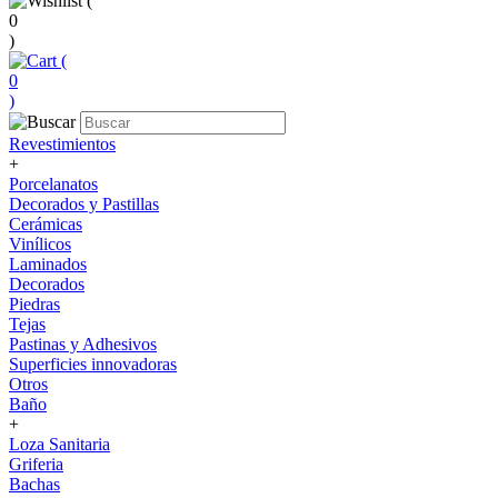
(
0
)
(
0
)
Revestimientos
+
Porcelanatos
Decorados y Pastillas
Cerámicas
Vinílicos
Laminados
Decorados
Piedras
Tejas
Pastinas y Adhesivos
Superficies innovadoras
Otros
Baño
+
Loza Sanitaria
Griferia
Bachas