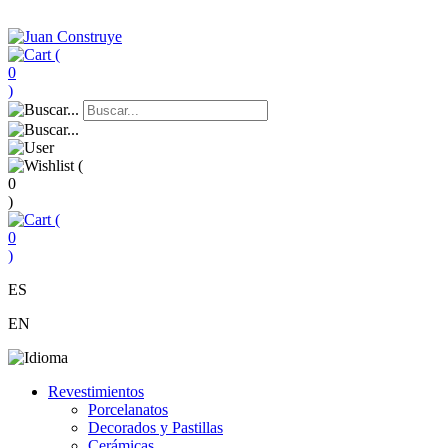
(
0
)
(
0
)
(
0
)
ES
EN
Revestimientos
Porcelanatos
Decorados y Pastillas
Cerámicas