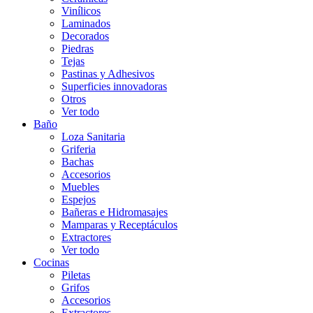
Vinílicos
Laminados
Decorados
Piedras
Tejas
Pastinas y Adhesivos
Superficies innovadoras
Otros
Ver todo
Baño
Loza Sanitaria
Griferia
Bachas
Accesorios
Muebles
Espejos
Bañeras e Hidromasajes
Mamparas y Receptáculos
Extractores
Ver todo
Cocinas
Piletas
Grifos
Accesorios
Extractores