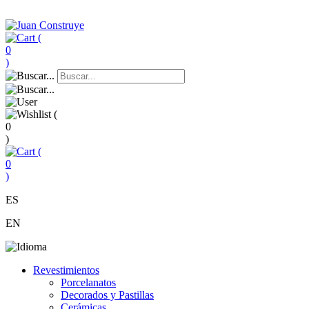
(
0
)
(
0
)
(
0
)
ES
EN
Revestimientos
Porcelanatos
Decorados y Pastillas
Cerámicas