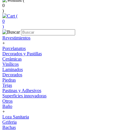
(
0
)
(
0
)
Revestimientos
+
Porcelanatos
Decorados y Pastillas
Cerámicas
Vinílicos
Laminados
Decorados
Piedras
Tejas
Pastinas y Adhesivos
Superficies innovadoras
Otros
Baño
+
Loza Sanitaria
Griferia
Bachas