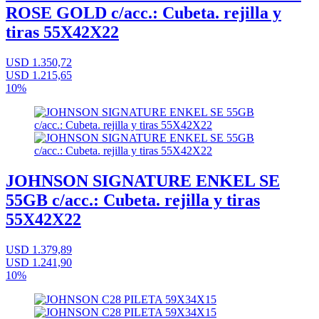
ROSE GOLD c/acc.: Cubeta. rejilla y
tiras 55X42X22
USD 1.350,72
USD 1.215,65
10%
JOHNSON SIGNATURE ENKEL SE
55GB c/acc.: Cubeta. rejilla y tiras
55X42X22
USD 1.379,89
USD 1.241,90
10%