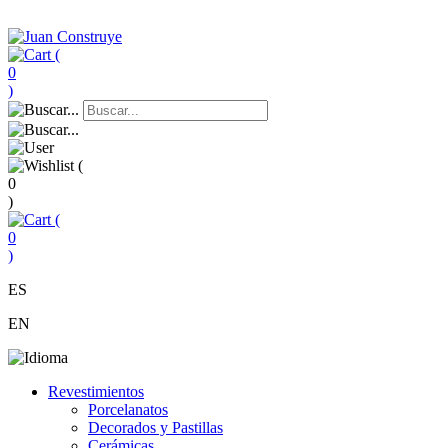
(
0
)
(
0
)
(
0
)
ES
EN
Revestimientos
Porcelanatos
Decorados y Pastillas
Cerámicas