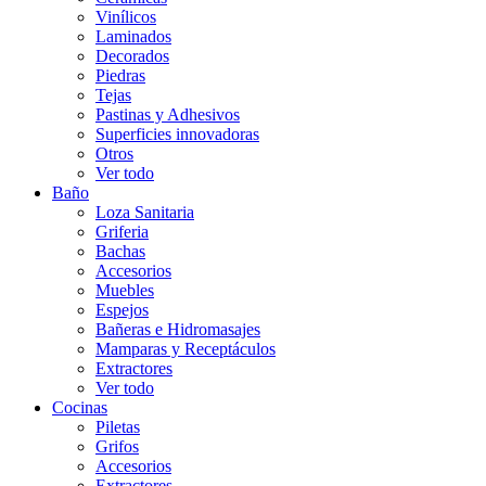
Vinílicos
Laminados
Decorados
Piedras
Tejas
Pastinas y Adhesivos
Superficies innovadoras
Otros
Ver todo
Baño
Loza Sanitaria
Griferia
Bachas
Accesorios
Muebles
Espejos
Bañeras e Hidromasajes
Mamparas y Receptáculos
Extractores
Ver todo
Cocinas
Piletas
Grifos
Accesorios
Extractores