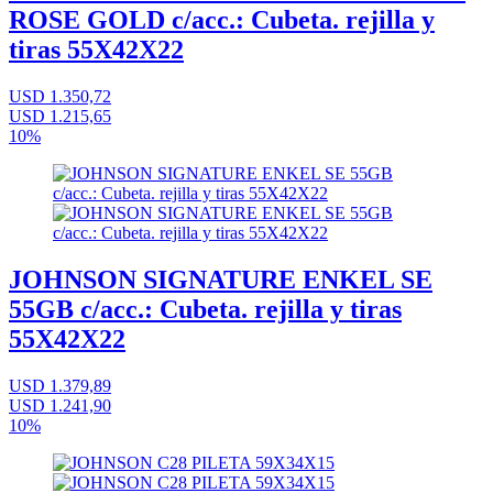
ROSE GOLD c/acc.: Cubeta. rejilla y
tiras 55X42X22
USD 1.350,72
USD 1.215,65
10%
JOHNSON SIGNATURE ENKEL SE
55GB c/acc.: Cubeta. rejilla y tiras
55X42X22
USD 1.379,89
USD 1.241,90
10%