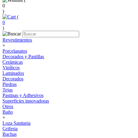
(
0
)
(
0
)
Revestimientos
+
Porcelanatos
Decorados y Pastillas
Cerámicas
Vinílicos
Laminados
Decorados
Piedras
Tejas
Pastinas y Adhesivos
Superficies innovadoras
Otros
Baño
+
Loza Sanitaria
Griferia
Bachas