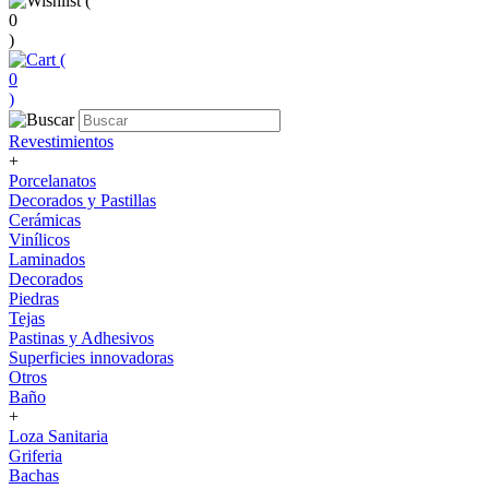
(
0
)
(
0
)
Revestimientos
+
Porcelanatos
Decorados y Pastillas
Cerámicas
Vinílicos
Laminados
Decorados
Piedras
Tejas
Pastinas y Adhesivos
Superficies innovadoras
Otros
Baño
+
Loza Sanitaria
Griferia
Bachas