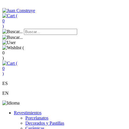
(
0
)
(
0
)
(
0
)
ES
EN
Revestimientos
Porcelanatos
Decorados y Pastillas
Cerámicas