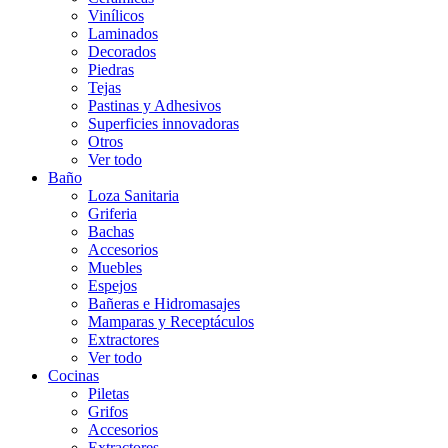
Vinílicos
Laminados
Decorados
Piedras
Tejas
Pastinas y Adhesivos
Superficies innovadoras
Otros
Ver todo
Baño
Loza Sanitaria
Griferia
Bachas
Accesorios
Muebles
Espejos
Bañeras e Hidromasajes
Mamparas y Receptáculos
Extractores
Ver todo
Cocinas
Piletas
Grifos
Accesorios
Extractores