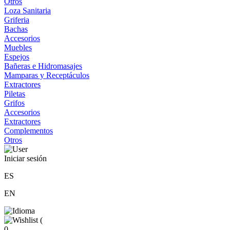
Otros
Loza Sanitaria
Griferia
Bachas
Accesorios
Muebles
Espejos
Bañeras e Hidromasajes
Mamparas y Receptáculos
Extractores
Piletas
Grifos
Accesorios
Extractores
Complementos
Otros
Iniciar sesión
ES
EN
(
0