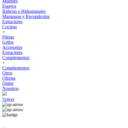
Muebles
Espejos
Bañeras e Hidromasajes
Mamparas y Receptáculos
Extractores
Cocinas
+
Piletas
Grifos
Accesorios
Extractores
Complementos
+
Complementos
Otros
Ofertas
Outlet
Nosotros
Volver