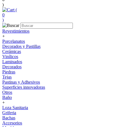
)
(
0
)
Revestimientos
+
Porcelanatos
Decorados y Pastillas
Cerámicas
Vinílicos
Laminados
Decorados
Piedras
Tejas
Pastinas y Adhesivos
Superficies innovadoras
Otros
Baño
+
Loza Sanitaria
Griferia
Bachas
Accesorios