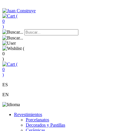
(
0
)
(
0
)
(
0
)
ES
EN
Revestimientos
Porcelanatos
Decorados y Pastillas
Cerámicas