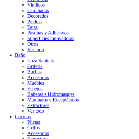
Vinílicos
Laminados
Decorados
Piedras
Tejas
Pastinas y Adhesivos
Superficies innovadoras
Otros
Ver todo
Baño
Loza Sanitaria
Griferia
Bachas
Accesorios
Muebles
Espejos
Bañeras e Hidromasajes
Mamparas y Receptáculos
Extractores
Ver todo
Cocinas
Piletas
Grifos
Accesorios
Extractores