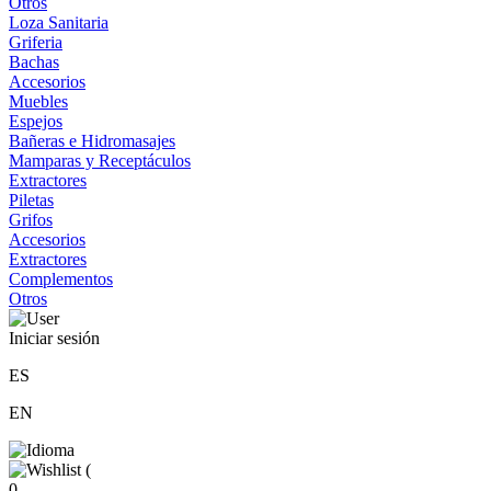
Otros
Loza Sanitaria
Griferia
Bachas
Accesorios
Muebles
Espejos
Bañeras e Hidromasajes
Mamparas y Receptáculos
Extractores
Piletas
Grifos
Accesorios
Extractores
Complementos
Otros
Iniciar sesión
ES
EN
(
0