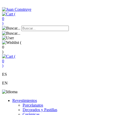
(
0
)
(
0
)
(
0
)
ES
EN
Revestimientos
Porcelanatos
Decorados y Pastillas
Cerámicas