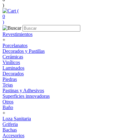
)
(
0
)
Revestimientos
+
Porcelanatos
Decorados y Pastillas
Cerámicas
Vinílicos
Laminados
Decorados
Piedras
Tejas
Pastinas y Adhesivos
Superficies innovadoras
Otros
Baño
+
Loza Sanitaria
Griferia
Bachas
Accesorios