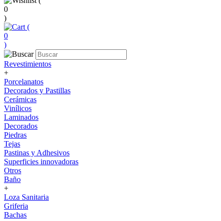
(
0
)
(
0
)
Revestimientos
+
Porcelanatos
Decorados y Pastillas
Cerámicas
Vinílicos
Laminados
Decorados
Piedras
Tejas
Pastinas y Adhesivos
Superficies innovadoras
Otros
Baño
+
Loza Sanitaria
Griferia
Bachas