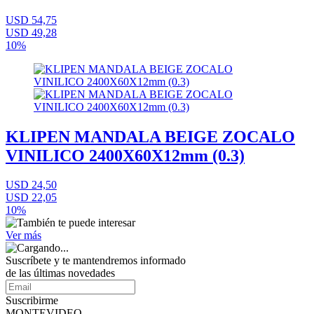
USD 54,75
USD 49,28
10%
KLIPEN MANDALA BEIGE ZOCALO
VINILICO 2400X60X12mm (0.3)
USD 24,50
USD 22,05
10%
Ver más
Suscríbete
y te mantendremos informado
de las últimas novedades
Suscribirme
MONTEVIDEO