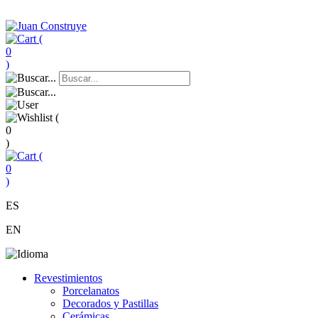
(
0
)
(
0
)
(
0
)
ES
EN
Revestimientos
Porcelanatos
Decorados y Pastillas
Cerámicas