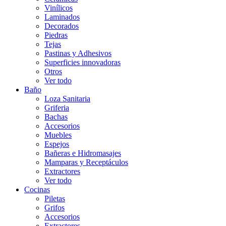
Vinílicos
Laminados
Decorados
Piedras
Tejas
Pastinas y Adhesivos
Superficies innovadoras
Otros
Ver todo
Baño
Loza Sanitaria
Griferia
Bachas
Accesorios
Muebles
Espejos
Bañeras e Hidromasajes
Mamparas y Receptáculos
Extractores
Ver todo
Cocinas
Piletas
Grifos
Accesorios
Extractores