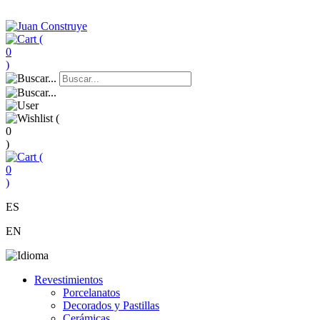
(
0
)
(
0
)
(
0
)
ES
EN
Revestimientos
Porcelanatos
Decorados y Pastillas
Cerámicas