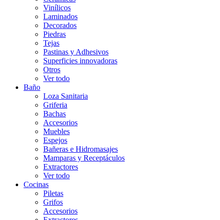
Vinílicos
Laminados
Decorados
Piedras
Tejas
Pastinas y Adhesivos
Superficies innovadoras
Otros
Ver todo
Baño
Loza Sanitaria
Griferia
Bachas
Accesorios
Muebles
Espejos
Bañeras e Hidromasajes
Mamparas y Receptáculos
Extractores
Ver todo
Cocinas
Piletas
Grifos
Accesorios
Extractores