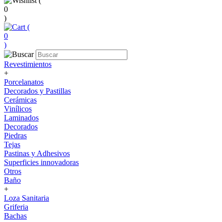
(
0
)
(
0
)
Revestimientos
+
Porcelanatos
Decorados y Pastillas
Cerámicas
Vinílicos
Laminados
Decorados
Piedras
Tejas
Pastinas y Adhesivos
Superficies innovadoras
Otros
Baño
+
Loza Sanitaria
Griferia
Bachas