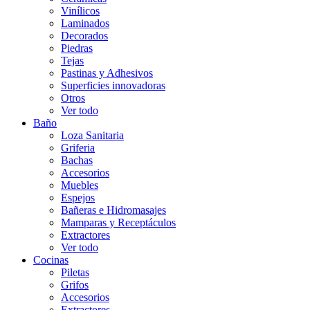
Vinílicos
Laminados
Decorados
Piedras
Tejas
Pastinas y Adhesivos
Superficies innovadoras
Otros
Ver todo
Baño
Loza Sanitaria
Griferia
Bachas
Accesorios
Muebles
Espejos
Bañeras e Hidromasajes
Mamparas y Receptáculos
Extractores
Ver todo
Cocinas
Piletas
Grifos
Accesorios
Extractores