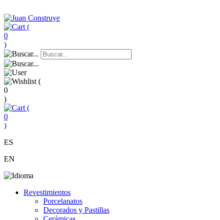
(
0
)
(
0
)
(
0
)
ES
EN
Revestimientos
Porcelanatos
Decorados y Pastillas
Cerámicas