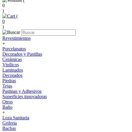
(
0
)
(
0
)
Revestimientos
+
Porcelanatos
Decorados y Pastillas
Cerámicas
Vinílicos
Laminados
Decorados
Piedras
Tejas
Pastinas y Adhesivos
Superficies innovadoras
Otros
Baño
+
Loza Sanitaria
Griferia
Bachas