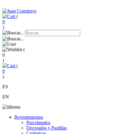
(
0
)
(
0
)
(
0
)
ES
EN
Revestimientos
Porcelanatos
Decorados y Pastillas
Cerámicas