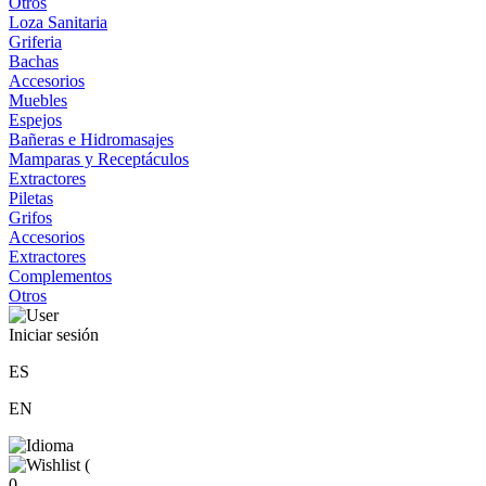
Otros
Loza Sanitaria
Griferia
Bachas
Accesorios
Muebles
Espejos
Bañeras e Hidromasajes
Mamparas y Receptáculos
Extractores
Piletas
Grifos
Accesorios
Extractores
Complementos
Otros
Iniciar sesión
ES
EN
(
0