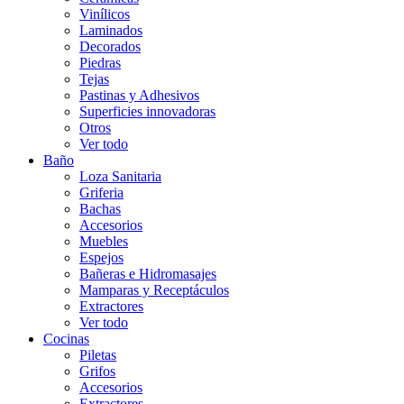
Vinílicos
Laminados
Decorados
Piedras
Tejas
Pastinas y Adhesivos
Superficies innovadoras
Otros
Ver todo
Baño
Loza Sanitaria
Griferia
Bachas
Accesorios
Muebles
Espejos
Bañeras e Hidromasajes
Mamparas y Receptáculos
Extractores
Ver todo
Cocinas
Piletas
Grifos
Accesorios
Extractores