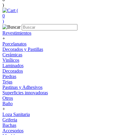
)
(
0
)
Revestimientos
+
Porcelanatos
Decorados y Pastillas
Cerámicas
Vinílicos
Laminados
Decorados
Piedras
Tejas
Pastinas y Adhesivos
Superficies innovadoras
Otros
Baño
+
Loza Sanitaria
Griferia
Bachas
Accesorios