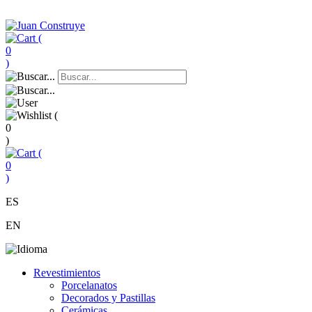
(
0
)
(
0
)
(
0
)
ES
EN
Revestimientos
Porcelanatos
Decorados y Pastillas
Cerámicas