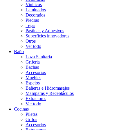
Vinílicos
Laminados
Decorados
Piedras
Tejas
Pastinas y Adhesivos
Superficies innovadoras
Otros
Ver todo
Baño
Loza Sanitaria
Griferia
Bachas
Accesorios
Muebles
Espejos
Bañeras e Hidromasajes
Mamparas y Receptáculos
Extractores
Ver todo
Cocinas
Piletas
Grifos
Accesorios
Extractores