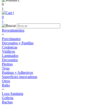
(
0
)
(
0
)
Revestimientos
+
Porcelanatos
Decorados y Pastillas
Cerámicas
Vinílicos
Laminados
Decorados
Piedras
Tejas
Pastinas y Adhesivos
Superficies innovadoras
Otros
Baño
+
Loza Sanitaria
Griferia
Bachas