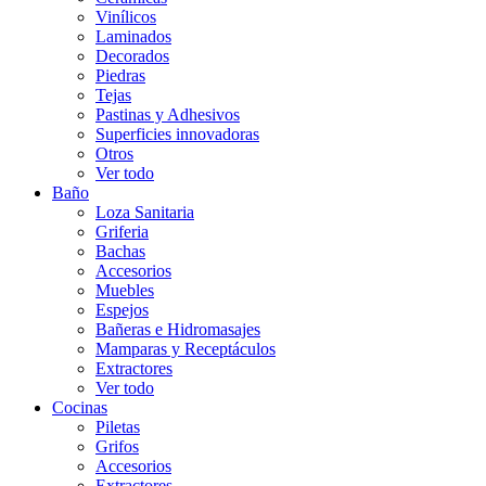
Vinílicos
Laminados
Decorados
Piedras
Tejas
Pastinas y Adhesivos
Superficies innovadoras
Otros
Ver todo
Baño
Loza Sanitaria
Griferia
Bachas
Accesorios
Muebles
Espejos
Bañeras e Hidromasajes
Mamparas y Receptáculos
Extractores
Ver todo
Cocinas
Piletas
Grifos
Accesorios
Extractores