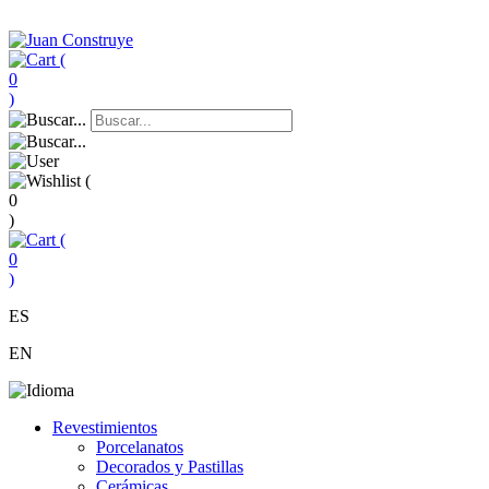
(
0
)
(
0
)
(
0
)
ES
EN
Revestimientos
Porcelanatos
Decorados y Pastillas
Cerámicas