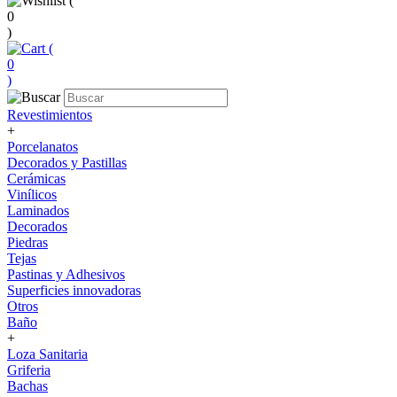
(
0
)
(
0
)
Revestimientos
+
Porcelanatos
Decorados y Pastillas
Cerámicas
Vinílicos
Laminados
Decorados
Piedras
Tejas
Pastinas y Adhesivos
Superficies innovadoras
Otros
Baño
+
Loza Sanitaria
Griferia
Bachas