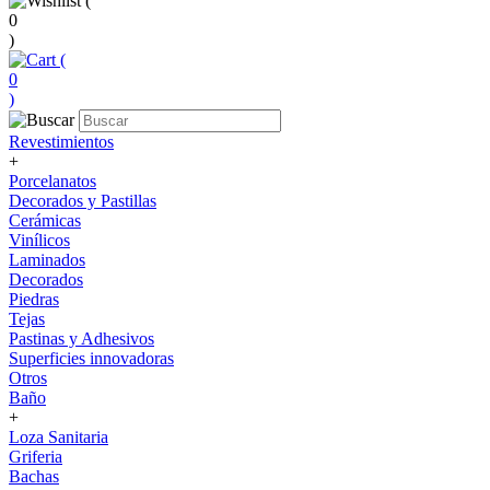
(
0
)
(
0
)
Revestimientos
+
Porcelanatos
Decorados y Pastillas
Cerámicas
Vinílicos
Laminados
Decorados
Piedras
Tejas
Pastinas y Adhesivos
Superficies innovadoras
Otros
Baño
+
Loza Sanitaria
Griferia
Bachas