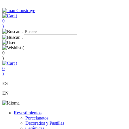
(
0
)
(
0
)
(
0
)
ES
EN
Revestimientos
Porcelanatos
Decorados y Pastillas
Cerámicas