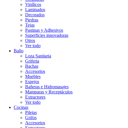
Vinílicos
Laminados
Decorados
Piedras
Tejas
Pastinas y Adhesivos
Superficies innovadoras
Otros
Ver todo
Baño
Loza Sanitaria
Griferia
Bachas
Accesorios
Muebles
Espejos
Bañeras e Hidromasajes
Mamparas y Receptáculos
Extractores
Ver todo
Cocinas
Piletas
Grifos
Accesorios
Extractores