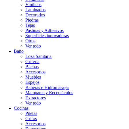
Vinílicos
Laminados
Decorados
Piedras
Tejas
Pastinas y Adhesivos
Superficies innovadoras
Otros
Ver todo
Baño
Loza Sanitaria
Griferia
Bachas
Accesorios
Muebles
Espejos
Bañeras e Hidromasajes
Mamparas y Receptáculos
Extractores
Ver todo
Cocinas
Piletas
Grifos
Accesorios
Extractores