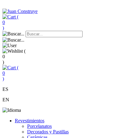
(
0
)
(
0
)
(
0
)
ES
EN
Revestimientos
Porcelanatos
Decorados y Pastillas
Cerámicas