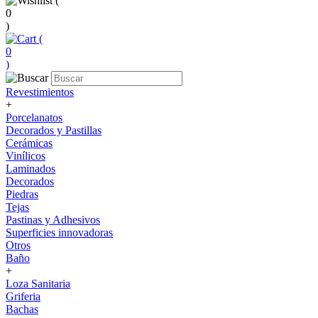
(
0
)
(
0
)
Revestimientos
+
Porcelanatos
Decorados y Pastillas
Cerámicas
Vinílicos
Laminados
Decorados
Piedras
Tejas
Pastinas y Adhesivos
Superficies innovadoras
Otros
Baño
+
Loza Sanitaria
Griferia
Bachas