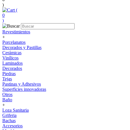
)
(
0
)
Revestimientos
+
Porcelanatos
Decorados y Pastillas
Cerámicas
Vinílicos
Laminados
Decorados
Piedras
Tejas
Pastinas y Adhesivos
Superficies innovadoras
Otros
Baño
+
Loza Sanitaria
Griferia
Bachas
Accesorios