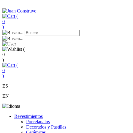
(
0
)
(
0
)
(
0
)
ES
EN
Revestimientos
Porcelanatos
Decorados y Pastillas
Cerámicas