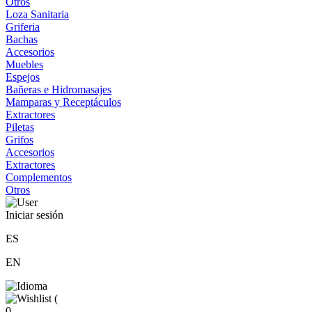
Otros
Loza Sanitaria
Griferia
Bachas
Accesorios
Muebles
Espejos
Bañeras e Hidromasajes
Mamparas y Receptáculos
Extractores
Piletas
Grifos
Accesorios
Extractores
Complementos
Otros
Iniciar sesión
ES
EN
(
0