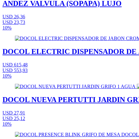
ANDEZ VALVULA (SOPAPA) LUJO
USD 26,36
USD 23,73
10%
DOCOL ELECTRIC DISPENSADOR DE
USD 615,48
USD 553,93
10%
DOCOL NUEVA PERTUTTI JARDIN GR
USD 27,91
USD 25,12
10%