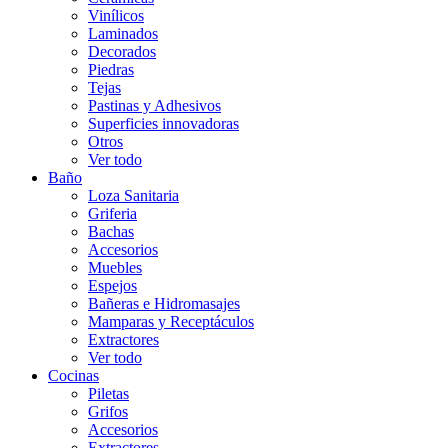
Vinílicos
Laminados
Decorados
Piedras
Tejas
Pastinas y Adhesivos
Superficies innovadoras
Otros
Ver todo
Baño
Loza Sanitaria
Griferia
Bachas
Accesorios
Muebles
Espejos
Bañeras e Hidromasajes
Mamparas y Receptáculos
Extractores
Ver todo
Cocinas
Piletas
Grifos
Accesorios
Extractores