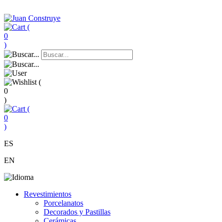
(
0
)
(
0
)
(
0
)
ES
EN
Revestimientos
Porcelanatos
Decorados y Pastillas
Cerámicas