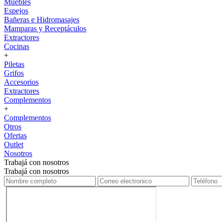
Muebles
Espejos
Bañeras e Hidromasajes
Mamparas y Receptáculos
Extractores
Cocinas
+
Piletas
Grifos
Accesorios
Extractores
Complementos
+
Complementos
Otros
Ofertas
Outlet
Nosotros
Trabajá con nosotros
Trabajá con nosotros