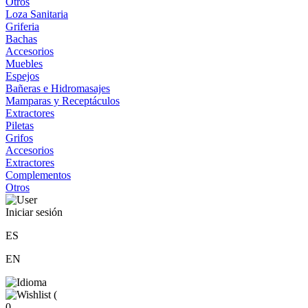
Otros
Loza Sanitaria
Griferia
Bachas
Accesorios
Muebles
Espejos
Bañeras e Hidromasajes
Mamparas y Receptáculos
Extractores
Piletas
Grifos
Accesorios
Extractores
Complementos
Otros
Iniciar sesión
ES
EN
(
0