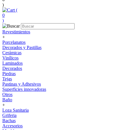
)
(
0
)
Revestimientos
+
Porcelanatos
Decorados y Pastillas
Cerámicas
Vinílicos
Laminados
Decorados
Piedras
Tejas
Pastinas y Adhesivos
Superficies innovadoras
Otros
Baño
+
Loza Sanitaria
Griferia
Bachas
Accesorios