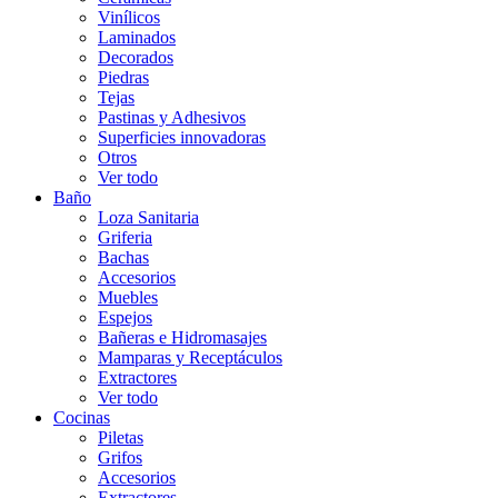
Vinílicos
Laminados
Decorados
Piedras
Tejas
Pastinas y Adhesivos
Superficies innovadoras
Otros
Ver todo
Baño
Loza Sanitaria
Griferia
Bachas
Accesorios
Muebles
Espejos
Bañeras e Hidromasajes
Mamparas y Receptáculos
Extractores
Ver todo
Cocinas
Piletas
Grifos
Accesorios
Extractores