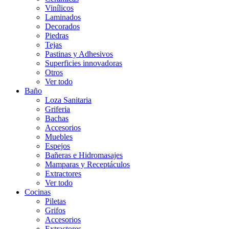
Vinílicos
Laminados
Decorados
Piedras
Tejas
Pastinas y Adhesivos
Superficies innovadoras
Otros
Ver todo
Baño
Loza Sanitaria
Griferia
Bachas
Accesorios
Muebles
Espejos
Bañeras e Hidromasajes
Mamparas y Receptáculos
Extractores
Ver todo
Cocinas
Piletas
Grifos
Accesorios
Extractores