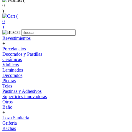
(
0
)
(
0
)
Revestimientos
+
Porcelanatos
Decorados y Pastillas
Cerámicas
Vinílicos
Laminados
Decorados
Piedras
Tejas
Pastinas y Adhesivos
Superficies innovadoras
Otros
Baño
+
Loza Sanitaria
Griferia
Bachas