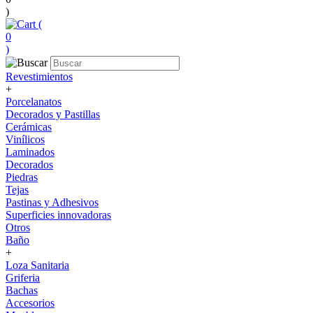
)
(
0
)
Revestimientos
+
Porcelanatos
Decorados y Pastillas
Cerámicas
Vinílicos
Laminados
Decorados
Piedras
Tejas
Pastinas y Adhesivos
Superficies innovadoras
Otros
Baño
+
Loza Sanitaria
Griferia
Bachas
Accesorios