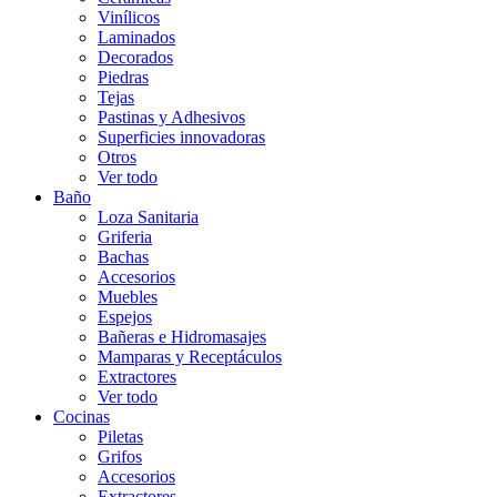
Vinílicos
Laminados
Decorados
Piedras
Tejas
Pastinas y Adhesivos
Superficies innovadoras
Otros
Ver todo
Baño
Loza Sanitaria
Griferia
Bachas
Accesorios
Muebles
Espejos
Bañeras e Hidromasajes
Mamparas y Receptáculos
Extractores
Ver todo
Cocinas
Piletas
Grifos
Accesorios
Extractores