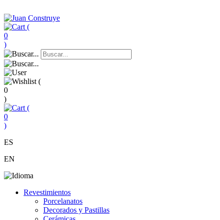
(
0
)
(
0
)
(
0
)
ES
EN
Revestimientos
Porcelanatos
Decorados y Pastillas
Cerámicas