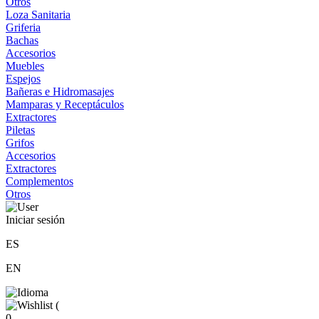
Otros
Loza Sanitaria
Griferia
Bachas
Accesorios
Muebles
Espejos
Bañeras e Hidromasajes
Mamparas y Receptáculos
Extractores
Piletas
Grifos
Accesorios
Extractores
Complementos
Otros
Iniciar sesión
ES
EN
(
0