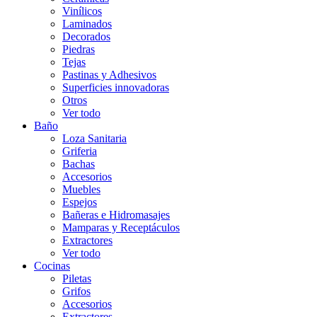
Vinílicos
Laminados
Decorados
Piedras
Tejas
Pastinas y Adhesivos
Superficies innovadoras
Otros
Ver todo
Baño
Loza Sanitaria
Griferia
Bachas
Accesorios
Muebles
Espejos
Bañeras e Hidromasajes
Mamparas y Receptáculos
Extractores
Ver todo
Cocinas
Piletas
Grifos
Accesorios
Extractores