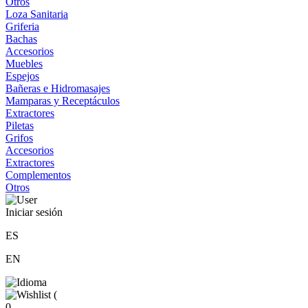
Otros
Loza Sanitaria
Griferia
Bachas
Accesorios
Muebles
Espejos
Bañeras e Hidromasajes
Mamparas y Receptáculos
Extractores
Piletas
Grifos
Accesorios
Extractores
Complementos
Otros
Iniciar sesión
ES
EN
(
0