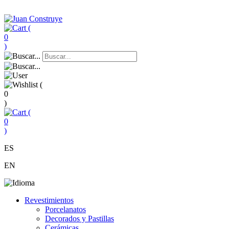
(
0
)
(
0
)
(
0
)
ES
EN
Revestimientos
Porcelanatos
Decorados y Pastillas
Cerámicas