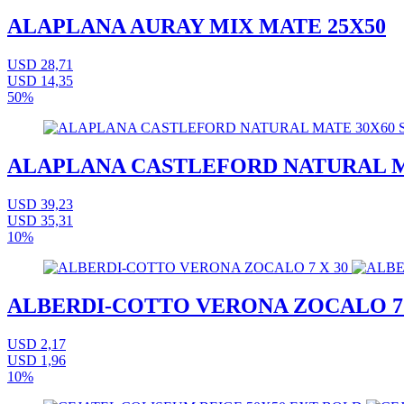
ALAPLANA AURAY MIX MATE 25X50
USD 28,71
USD 14,35
50%
ALAPLANA CASTLEFORD NATURAL MA
USD 39,23
USD 35,31
10%
ALBERDI-COTTO VERONA ZOCALO 7 
USD 2,17
USD 1,96
10%