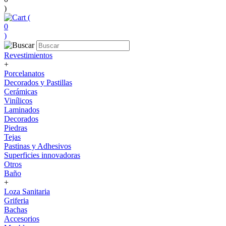
)
(
0
)
Revestimientos
+
Porcelanatos
Decorados y Pastillas
Cerámicas
Vinílicos
Laminados
Decorados
Piedras
Tejas
Pastinas y Adhesivos
Superficies innovadoras
Otros
Baño
+
Loza Sanitaria
Griferia
Bachas
Accesorios