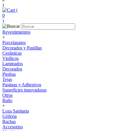
)
(
0
)
Revestimientos
+
Porcelanatos
Decorados y Pastillas
Cerámicas
Vinílicos
Laminados
Decorados
Piedras
Tejas
Pastinas y Adhesivos
Superficies innovadoras
Otros
Baño
+
Loza Sanitaria
Griferia
Bachas
Accesorios