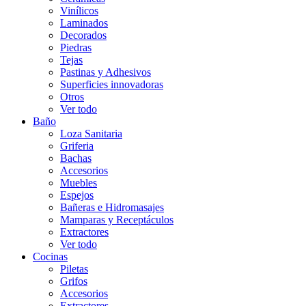
Vinílicos
Laminados
Decorados
Piedras
Tejas
Pastinas y Adhesivos
Superficies innovadoras
Otros
Ver todo
Baño
Loza Sanitaria
Griferia
Bachas
Accesorios
Muebles
Espejos
Bañeras e Hidromasajes
Mamparas y Receptáculos
Extractores
Ver todo
Cocinas
Piletas
Grifos
Accesorios
Extractores