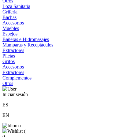
Otros
Loza Sanitaria
Griferia
Bachas
Accesorios
Muebles
Espejos
Bañeras e Hidromasajes
Mamparas y Receptáculos
Extractores
Piletas
Grifos
Accesorios
Extractores
Complementos
Otros
Iniciar sesión
ES
EN
(
0