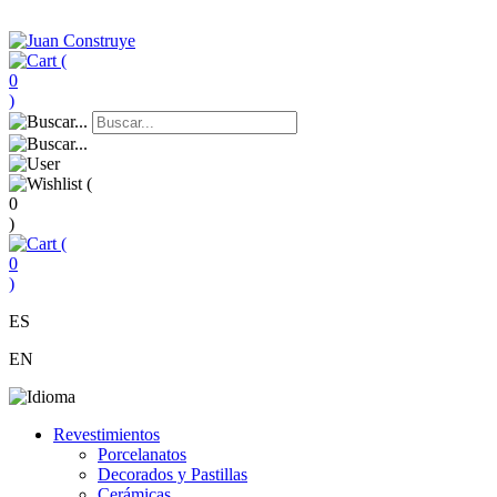
(
0
)
(
0
)
(
0
)
ES
EN
Revestimientos
Porcelanatos
Decorados y Pastillas
Cerámicas