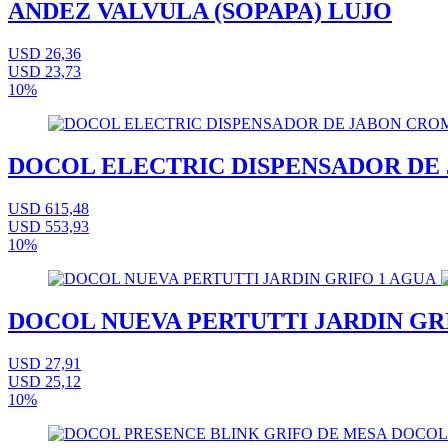
ANDEZ VALVULA (SOPAPA) LUJO
USD 26,36
USD 23,73
10%
DOCOL ELECTRIC DISPENSADOR DE
USD 615,48
USD 553,93
10%
DOCOL NUEVA PERTUTTI JARDIN GR
USD 27,91
USD 25,12
10%