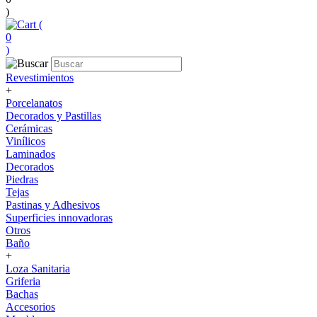
)
(
0
)
Revestimientos
+
Porcelanatos
Decorados y Pastillas
Cerámicas
Vinílicos
Laminados
Decorados
Piedras
Tejas
Pastinas y Adhesivos
Superficies innovadoras
Otros
Baño
+
Loza Sanitaria
Griferia
Bachas
Accesorios