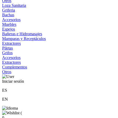
Otros
Loza Sanitaria
Griferia
Bachas
Accesorios
Muebles
Espejos
Bañeras e Hidromasajes
Mamparas y Receptáculos
Extractores
Piletas
Grifos
Accesorios
Extractores
Complementos
Otros
Iniciar sesión
ES
EN
(
0