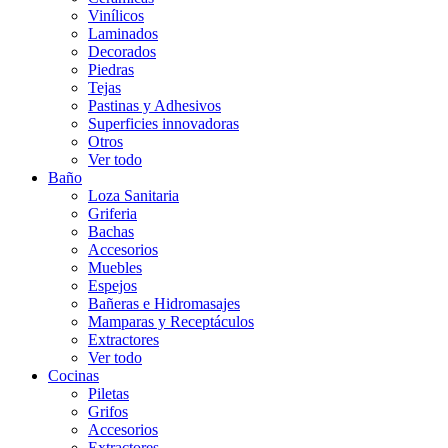
Vinílicos
Laminados
Decorados
Piedras
Tejas
Pastinas y Adhesivos
Superficies innovadoras
Otros
Ver todo
Baño
Loza Sanitaria
Griferia
Bachas
Accesorios
Muebles
Espejos
Bañeras e Hidromasajes
Mamparas y Receptáculos
Extractores
Ver todo
Cocinas
Piletas
Grifos
Accesorios
Extractores