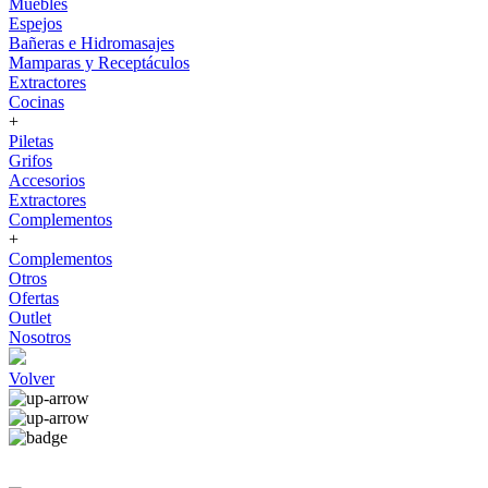
Muebles
Espejos
Bañeras e Hidromasajes
Mamparas y Receptáculos
Extractores
Cocinas
+
Piletas
Grifos
Accesorios
Extractores
Complementos
+
Complementos
Otros
Ofertas
Outlet
Nosotros
Volver