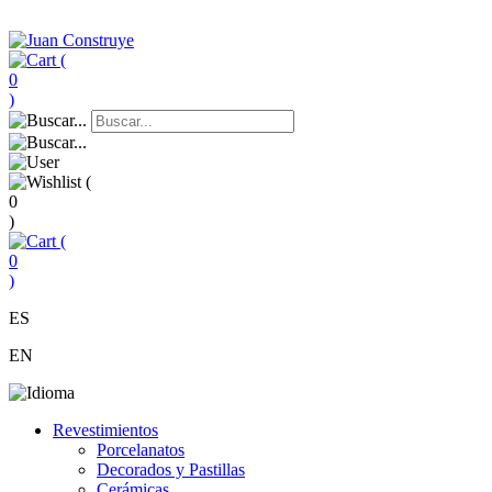
(
0
)
(
0
)
(
0
)
ES
EN
Revestimientos
Porcelanatos
Decorados y Pastillas
Cerámicas