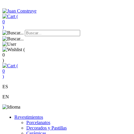
(
0
)
(
0
)
(
0
)
ES
EN
Revestimientos
Porcelanatos
Decorados y Pastillas
Cerámicas