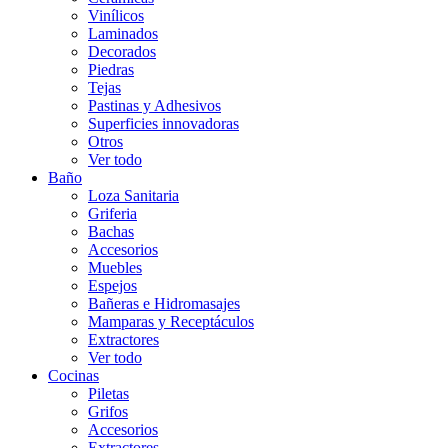
Vinílicos
Laminados
Decorados
Piedras
Tejas
Pastinas y Adhesivos
Superficies innovadoras
Otros
Ver todo
Baño
Loza Sanitaria
Griferia
Bachas
Accesorios
Muebles
Espejos
Bañeras e Hidromasajes
Mamparas y Receptáculos
Extractores
Ver todo
Cocinas
Piletas
Grifos
Accesorios
Extractores