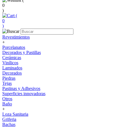
(
0
)
(
0
)
Revestimientos
+
Porcelanatos
Decorados y Pastillas
Cerámicas
Vinílicos
Laminados
Decorados
Piedras
Tejas
Pastinas y Adhesivos
Superficies innovadoras
Otros
Baño
+
Loza Sanitaria
Griferia
Bachas