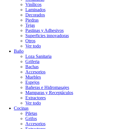
Vinílicos
Laminados
Decorados
Piedras
Tejas
Pastinas y Adhesivos
Superficies innovadoras
Otros
Ver todo
Baño
Loza Sanitaria
Griferia
Bachas
Accesorios
Muebles
Espejos
Bañeras e Hidromasajes
Mamparas y Receptáculos
Extractores
Ver todo
Cocinas
Piletas
Grifos
Accesorios
Extractores