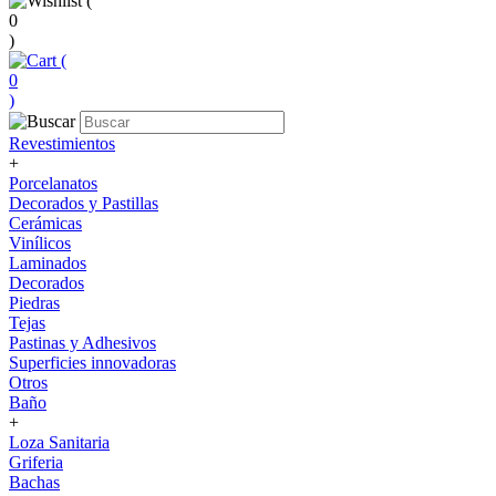
(
0
)
(
0
)
Revestimientos
+
Porcelanatos
Decorados y Pastillas
Cerámicas
Vinílicos
Laminados
Decorados
Piedras
Tejas
Pastinas y Adhesivos
Superficies innovadoras
Otros
Baño
+
Loza Sanitaria
Griferia
Bachas