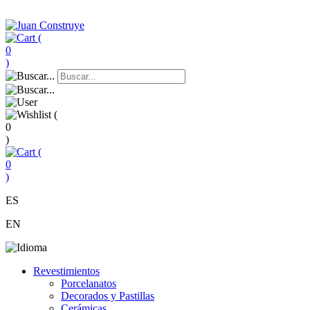
(
0
)
(
0
)
(
0
)
ES
EN
Revestimientos
Porcelanatos
Decorados y Pastillas
Cerámicas