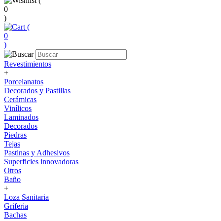
(
0
)
(
0
)
Revestimientos
+
Porcelanatos
Decorados y Pastillas
Cerámicas
Vinílicos
Laminados
Decorados
Piedras
Tejas
Pastinas y Adhesivos
Superficies innovadoras
Otros
Baño
+
Loza Sanitaria
Griferia
Bachas