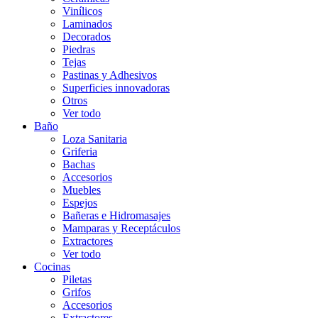
Vinílicos
Laminados
Decorados
Piedras
Tejas
Pastinas y Adhesivos
Superficies innovadoras
Otros
Ver todo
Baño
Loza Sanitaria
Griferia
Bachas
Accesorios
Muebles
Espejos
Bañeras e Hidromasajes
Mamparas y Receptáculos
Extractores
Ver todo
Cocinas
Piletas
Grifos
Accesorios
Extractores