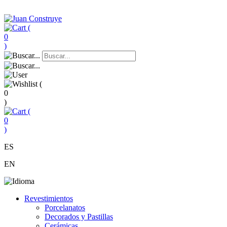
(
0
)
(
0
)
(
0
)
ES
EN
Revestimientos
Porcelanatos
Decorados y Pastillas
Cerámicas