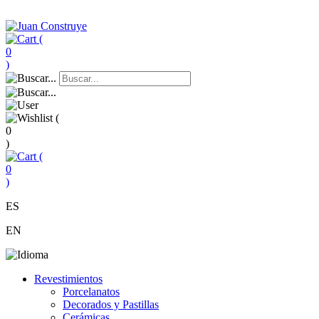
(
0
)
(
0
)
(
0
)
ES
EN
Revestimientos
Porcelanatos
Decorados y Pastillas
Cerámicas