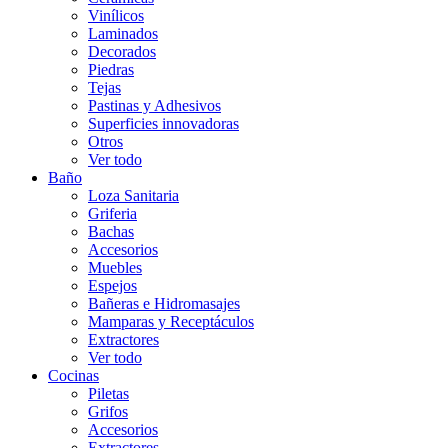
Vinílicos
Laminados
Decorados
Piedras
Tejas
Pastinas y Adhesivos
Superficies innovadoras
Otros
Ver todo
Baño
Loza Sanitaria
Griferia
Bachas
Accesorios
Muebles
Espejos
Bañeras e Hidromasajes
Mamparas y Receptáculos
Extractores
Ver todo
Cocinas
Piletas
Grifos
Accesorios
Extractores