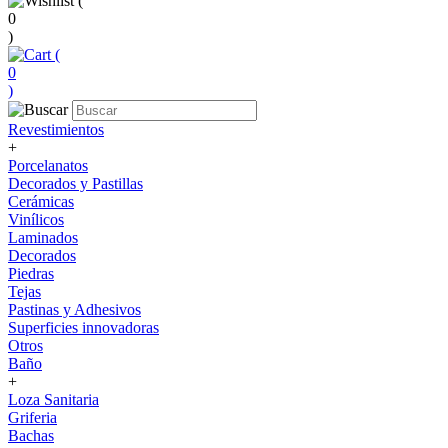
(
0
)
(
0
)
Revestimientos
+
Porcelanatos
Decorados y Pastillas
Cerámicas
Vinílicos
Laminados
Decorados
Piedras
Tejas
Pastinas y Adhesivos
Superficies innovadoras
Otros
Baño
+
Loza Sanitaria
Griferia
Bachas