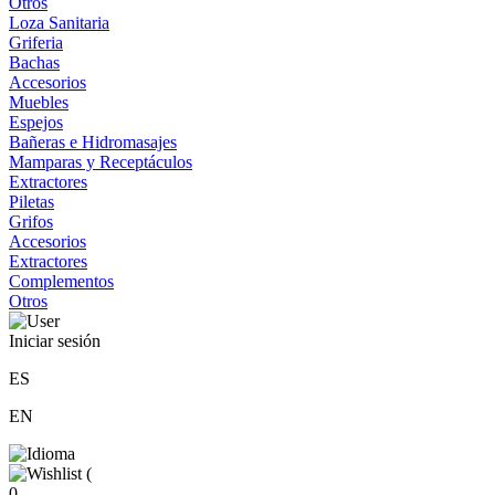
Otros
Loza Sanitaria
Griferia
Bachas
Accesorios
Muebles
Espejos
Bañeras e Hidromasajes
Mamparas y Receptáculos
Extractores
Piletas
Grifos
Accesorios
Extractores
Complementos
Otros
Iniciar sesión
ES
EN
(
0