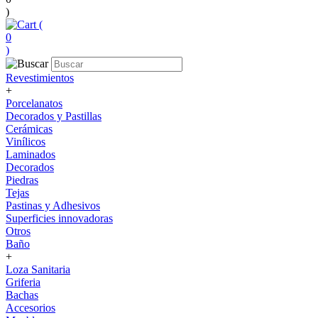
)
(
0
)
Revestimientos
+
Porcelanatos
Decorados y Pastillas
Cerámicas
Vinílicos
Laminados
Decorados
Piedras
Tejas
Pastinas y Adhesivos
Superficies innovadoras
Otros
Baño
+
Loza Sanitaria
Griferia
Bachas
Accesorios