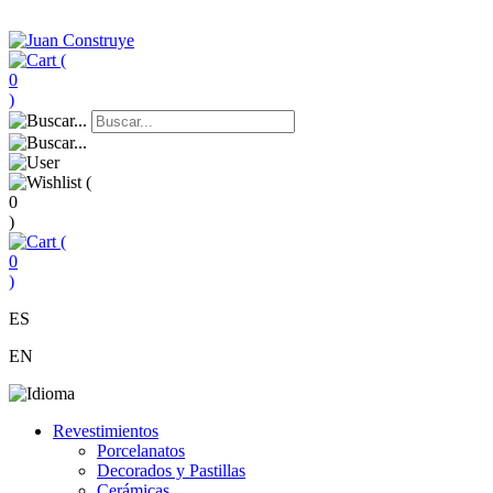
(
0
)
(
0
)
(
0
)
ES
EN
Revestimientos
Porcelanatos
Decorados y Pastillas
Cerámicas