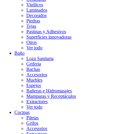
Vinílicos
Laminados
Decorados
Piedras
Tejas
Pastinas y Adhesivos
Superficies innovadoras
Otros
Ver todo
Baño
Loza Sanitaria
Griferia
Bachas
Accesorios
Muebles
Espejos
Bañeras e Hidromasajes
Mamparas y Receptáculos
Extractores
Ver todo
Cocinas
Piletas
Grifos
Accesorios
Extractores