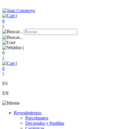
(
0
)
(
0
)
(
0
)
ES
EN
Revestimientos
Porcelanatos
Decorados y Pastillas
Cerámicas