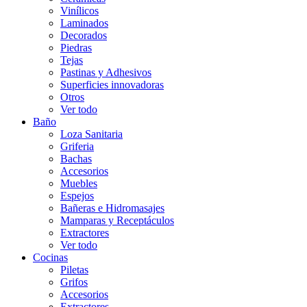
Vinílicos
Laminados
Decorados
Piedras
Tejas
Pastinas y Adhesivos
Superficies innovadoras
Otros
Ver todo
Baño
Loza Sanitaria
Griferia
Bachas
Accesorios
Muebles
Espejos
Bañeras e Hidromasajes
Mamparas y Receptáculos
Extractores
Ver todo
Cocinas
Piletas
Grifos
Accesorios
Extractores