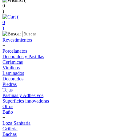
(
0
)
(
0
)
Revestimientos
+
Porcelanatos
Decorados y Pastillas
Cerámicas
Vinílicos
Laminados
Decorados
Piedras
Tejas
Pastinas y Adhesivos
Superficies innovadoras
Otros
Baño
+
Loza Sanitaria
Griferia
Bachas